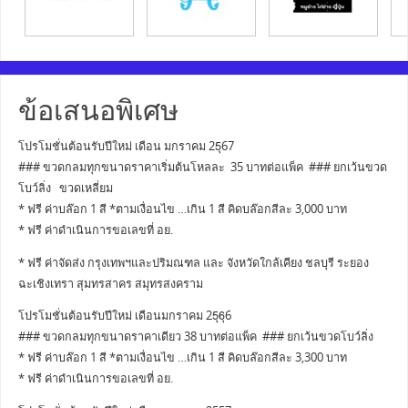
ข้อเสนอพิเศษ
โปรโมชั่นต้อนรับปีใหม่ เดือน มกราคม 25ุ67
### ขวดกลมทุกขนาดราคาเริ่มต้นโหลละ 35 บาทต่อแพ็ค ### ยกเว้นขวด
โบว์ลิ่ง ขวดเหลี่ยม
* ฟรี ค่าบล๊อก 1 สี *ตามเงื่อนไข …เกิน 1 สี คิดบล๊อกสีละ 3,000 บาท
* ฟรี ค่าดำเนินการขอเลขที่ อย.
* ฟรี ค่าจัดส่ง กรุงเทพฯและปริมณฑล และ จังหวัดใกล้เคียง ชลบุรี ระยอง
ฉะเชิงเทรา สุมทรสาคร สมุทรสงคราม
โปรโมชั่นต้อนรับปีใหม่ เดือนมกราคม 25ุ6ุ6
### ขวดกลมทุกขนาดราคาเดียว 38 บาทต่อแพ็ค ### ยกเว้นขวดโบว์ลิ่ง
* ฟรี ค่าบล๊อก 1 สี *ตามเงื่อนไข …เกิน 1 สี คิดบล๊อกสีละ 3,300 บาท
* ฟรี ค่าดำเนินการขอเลขที่ อย.