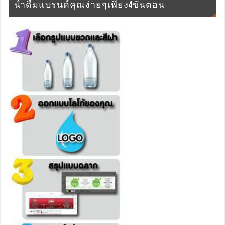
น้ำดื่มแบรนด์คุณง่ายๆเพียง4ขั้นตอน