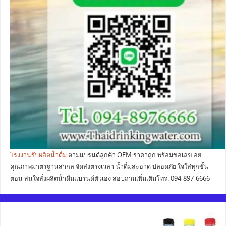
โรงงานรับผลิตน้ำดื่ม
ตามแบรนด์ลูกค้า OEM ราคาถูก พร้อมขอเลข อย.
คุณภาพมาตรฐานสากล จัดส่งตรงเวลา น้ำดื่มสะอาด ปลอดภัย ใจใส่ทุกขั้น
ตอน สนใจสั่งผลิตน้ำดื่มแบรนด์ตัวเอง สอบถามเพิ่มเติมโทร. 094-897-6666