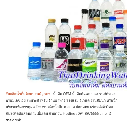
รับผลิตน้ำดื่มติดแบรนด์ลูกค้า
| น้ำดื่ม OEM น้ำดื่มติดฉลากแบรนด์ตัวเอง
พร้อมเลข อย. เหมาะสำหรับ ร้านอาหาร โรงแรม อีเวนต์ งานสัมนา หรือน้ำ
บริจาคเพื่อการกุศล โรงงานผลิตน้ำดื่ม สะอาด ปลอดภัย พร้อมส่งทั่วไทย
สนใจติดต่อสอบถามเพิ่มเติม สายด่วน Hotline : 094-8976666 Line ID
thaidrink