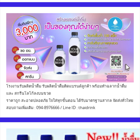
โรงงานรับผลิตน้ำดื่ม รับผลิตน้ำดื่มติดแบรนด์ลูกค้า พร้อมทำฉลากน้ำดื่ม
และ สกรีนโลโก้ลงบนขวด
ราคาถูก สะอาดปลอดภัย ใจใส่ทุกขั้นตอน ได้รับมาตรฐานสากล จัดส่งทั่วไทย
สอบถามเพิ่มเติม : 094-8976666 / Line ID : thaidrink