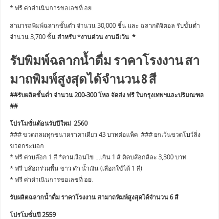
* ฟรี ค่าดำเนินการขอเลขที่ อย.
สามารถพิมพ์ฉลากขั้นต่ำ จำนวน 30,000 ชิ้น และ ฉลากดิจิตอล รับขั้นต่ำ
จำนวน 3,700 ชิ้น
สำหรับ
*
งานด่วน งานอีเว้น *
รับพิมพ์ฉลากน้ำดื่ม ราคาโรงงาน สา
มาถพิมพ์สูงสุดได้จำนวน 8 สี
##รับผลิตขั้นต่ำ จำนวน 200-300 โหล จัดส่ง ฟรี ในกรุงเทพฯและปริมณฑล
##
โปรโมชั่นต้อนรับปีใหม่ 2560
### ขวดกลมทุกขนาดราคาเดียว 43 บาทต่อแพ็ค ### ยกเว้นขวดโบว์ลิ่ง
ขวดกระบอก
* ฟรี ค่าบล๊อก 1 สี *ตามเงื่อนไข …เกิน 1 สี คิดบล๊อกสีละ 3,300 บาท
* ฟรี บล๊อกร่วมพื้น ขาว ดำ น้ำเงิน (เลือกใช้ได้ 1 สี)
* ฟรี ค่าดำเนินการขอเลขที่ อย.
รับผลิตฉลากน้ำดื่ม ราคาโรงงาน สามาถพิมพ์สูงสุดได้จำนวน 6 สี
โปรโมชั่นปี 2559