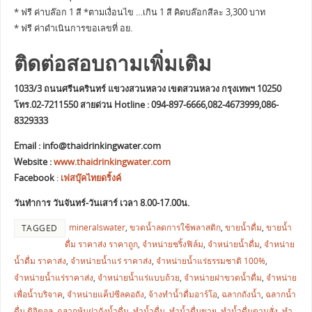
* ฟรี ค่าบล๊อก 1 สี *ตามเงื่อนไข …เกิน 1 สี คิดบล๊อกสีละ 3,300 บาท
* ฟรี ค่าดำเนินการขอเลขที่ อย.
ติดต่อสอบถามเพิ่มเติม
1033/3 ถนนศรีนครินทร์ แขวงสวนหลวง เขตสวนหลวง กรุงเทพฯ 10250
โทร.02-7211550 สายด่วน Hotline : 094-897-6666,082-4673999,086-
8329333
Email :
info@thaidrinkingwater.com
Website :
www.thaidrinkingwater.com
Facebook
:
เฟสบุ๊คไทยดริ้งค์
วันทำการ วันจันทร์-วันเสาร์ เวลา 8.00-17.00น.
mineralswater
,
ขวดน้ำลดการใช้พลาสติก
,
ขายน้ำดื่ม
,
ขายน้ำ
TAGGED
ดื่ม ราคาส่ง ราคาถูก
,
จำหน่ายชริ้งฟิล์ม
,
จำหน่ายน้ำดื่ม
,
จำหน่าย
น้ำดื่ม ราคาส่ง
,
จำหน่ายน้ำแร่ ราคาส่ง
,
จำหน่ายน้ำแร่ธรรมชาติ 100%
,
จำหน่ายน้ำแร่ราคาส่ง
,
จำหน่ายน้ำแร่แบบถ้วย
,
จำหน่ายฝาขวดน้ำดื่ม
,
จำหน่าย
เพื่อน้ำบริจาค
,
จำหน่ายแค็ปซีลคอถัง
,
จ้างทำน้ำดื่มอาร์โอ
,
ฉลากถังน้ำ
,
ฉลากน้ำ
ดื่ม ดิจิตอล
,
ฉลากหุ้มฝาถังน้ำดื่ม
,
ทำน้ำดื่ม
,
ทำน้ำดื่มขาย
,
ทำน้ำดื่มตามสั่ง
,
ทำ