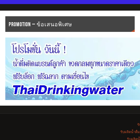
PROMOTION – ข้อเสนอพิเศษ
รั
รับผลิตน้ำดื
รับผลิตน