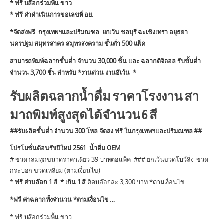
* ฟรี บล๊อกร่วมพื้น ขาว
* ฟรี ค่าดำเนินการขอเลขที่ อย.
*จัดส่งฟรี กรุงเทพฯและปริมณฑล ยกเว้น ชลบุรี ฉะเชิงเทรา อยุธยา
นครปฐม สมุทรสาคร สมุทรสงคราม ขั้นต่ำ 500 แพ็ค
สามารถพิมพ์ฉลากขั้นต่ำ จำนวน 30,000 ชิ้น และ ฉลากดิจิตอล รับขั้นต่ำ
จำนวน 3,700 ชิ้น สำหรับ *งานด่วน งานอีเว้น *
รับผลิตฉลากน้ำดื่ม ราคาโรงงาน สา
มาถพิมพ์สูงสุดได้จำนวน 6 สี
##รับผลิตขั้นต่ำ จำนวน 300 โหล จัดส่ง ฟรี ในกรุงเทพฯและปริมณฑล ##
โปรโมชั่นต้อนรับปีใหม่ 2561 น้ำดื่ม OEM
# ขวดกลมทุกขนาดราคาเดียว 39 บาทต่อแพ็ค ### ยกเว้นขวดโบว์ลิ่ง ขวด
กระบอก ขวดเหลี่ยม (ตามเงื่อนไข)
*
ฟรี ค่าบล๊อก 1 สี * เกิน 1 สี
คิดบล๊อกละ 3,300 บาท *ตามเงื่อนไข
*ฟรี ค่าฉลากทั้งจำนวน *ตามเงื่อนไข …
* ฟรี บล๊อกร่วมพื้น ขาว