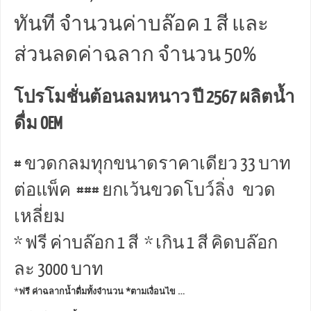
ทันที จำนวนค่าบล๊อค 1 สี และ
ส่วนลดค่าฉลาก จำนวน 50%
โปรโมชั่นต้อนลมหนาว ปี 2567 ผลิตน้ำ
ดื่ม OEM
# ขวดกลมทุกขนาดราคาเดียว 33 บาท
ต่อแพ็ค ### ยกเว้นขวดโบว์ลิ่ง ขวด
เหลี่ยม
* ฟรี ค่าบล๊อก 1 สี * เกิน 1 สี คิดบล๊อก
ละ 3000 บาท
*
ฟรี ค่าฉลากน้ำดื่มทั้งจำนวน *ตามเงื่อนไข …