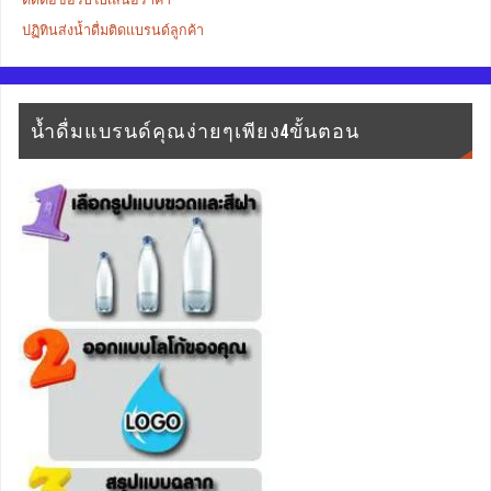
ปฏิทินส่งน้ำดื่มติดแบรนด์ลูกค้า
น้ำดื่มแบรนด์คุณง่ายๆเพียง4ขั้นตอน