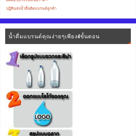
ปฏิทินส่งน้ำดื่มติดแบรนด์ลูกค้า
น้ำดื่มแบรนด์คุณง่ายๆเพียง4ขั้นตอน