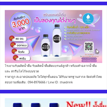
โรงงานรับผลิตน้ำดื่ม รับผลิตน้ำดื่มติดแบรนด์ลูกค้า พร้อมทำฉลากน้ำดื่ม
และ สกรีนโลโก้ลงบนขวด
ราคาถูก สะอาดปลอดภัย ใจใส่ทุกขั้นตอน ได้รับมาตรฐานสากล จัดส่งทั่วไทย
สอบถามเพิ่มเติม : 094-8976666 / Line ID : thaidrink