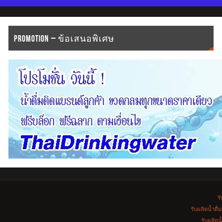
PROMOTION – ข้อเสนอพิเศษ
รั
รับผลิตน้ำดื
รับผลิตน