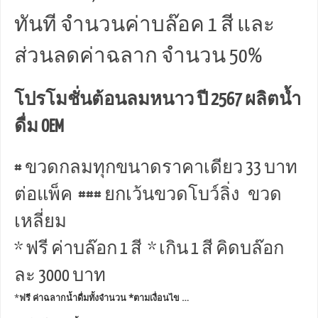
ทันที จำนวนค่าบล๊อค 1 สี และ
ส่วนลดค่าฉลาก จำนวน 50%
โปรโมชั่นต้อนลมหนาว ปี 2567 ผลิตน้ำ
ดื่ม OEM
# ขวดกลมทุกขนาดราคาเดียว 33 บาท
ต่อแพ็ค ### ยกเว้นขวดโบว์ลิ่ง ขวด
เหลี่ยม
* ฟรี ค่าบล๊อก 1 สี * เกิน 1 สี คิดบล๊อก
ละ 3000 บาท
*
ฟรี ค่าฉลากน้ำดื่มทั้งจำนวน *ตามเงื่อนไข …