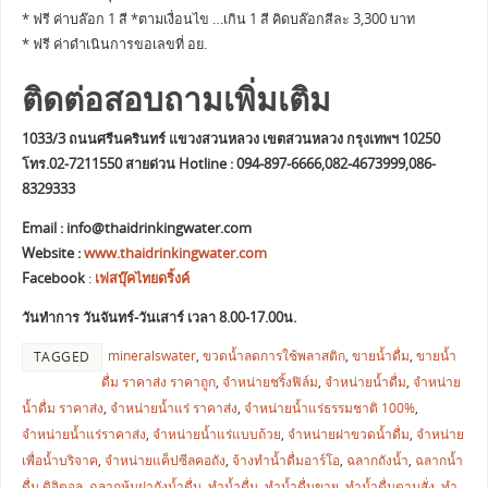
* ฟรี ค่าบล๊อก 1 สี *ตามเงื่อนไข …เกิน 1 สี คิดบล๊อกสีละ 3,300 บาท
* ฟรี ค่าดำเนินการขอเลขที่ อย.
ติดต่อสอบถามเพิ่มเติม
1033/3 ถนนศรีนครินทร์ แขวงสวนหลวง เขตสวนหลวง กรุงเทพฯ 10250
โทร.02-7211550 สายด่วน Hotline : 094-897-6666,082-4673999,086-
8329333
Email :
info@thaidrinkingwater.com
Website :
www.thaidrinkingwater.com
Facebook
:
เฟสบุ๊คไทยดริ้งค์
วันทำการ วันจันทร์-วันเสาร์ เวลา 8.00-17.00น.
mineralswater
,
ขวดน้ำลดการใช้พลาสติก
,
ขายน้ำดื่ม
,
ขายน้ำ
TAGGED
ดื่ม ราคาส่ง ราคาถูก
,
จำหน่ายชริ้งฟิล์ม
,
จำหน่ายน้ำดื่ม
,
จำหน่าย
น้ำดื่ม ราคาส่ง
,
จำหน่ายน้ำแร่ ราคาส่ง
,
จำหน่ายน้ำแร่ธรรมชาติ 100%
,
จำหน่ายน้ำแร่ราคาส่ง
,
จำหน่ายน้ำแร่แบบถ้วย
,
จำหน่ายฝาขวดน้ำดื่ม
,
จำหน่าย
เพื่อน้ำบริจาค
,
จำหน่ายแค็ปซีลคอถัง
,
จ้างทำน้ำดื่มอาร์โอ
,
ฉลากถังน้ำ
,
ฉลากน้ำ
ดื่ม ดิจิตอล
,
ฉลากหุ้มฝาถังน้ำดื่ม
,
ทำน้ำดื่ม
,
ทำน้ำดื่มขาย
,
ทำน้ำดื่มตามสั่ง
,
ทำ