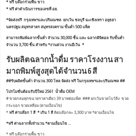
* ฟรี บล๊อกร่วมพื้น ขาว
* ฟรี ค่าดำเนินการขอเลขที่ อย.
*จัดส่งฟรี กรุงเทพฯและปริมณฑล ยกเว้น ชลบุรี ฉะเชิงเทรา อยุธยา
นครปฐม สมุทรสาคร สมุทรสงคราม ขั้นต่ำ 500 แพ็ค
สามารถพิมพ์ฉลากขั้นต่ำ จำนวน 30,000 ชิ้น และ ฉลากดิจิตอล รับขั้นต่ำ
จำนวน 3,700 ชิ้น สำหรับ *งานด่วน งานอีเว้น *
รับผลิตฉลากน้ำดื่ม ราคาโรงงาน สา
มาถพิมพ์สูงสุดได้จำนวน 6 สี
##รับผลิตขั้นต่ำ จำนวน 300 โหล จัดส่ง ฟรี ในกรุงเทพฯและปริมณฑล ##
โปรโมชั่นต้อนรับปีใหม่ 2561 น้ำดื่ม OEM
# ขวดกลมทุกขนาดราคาเดียว 39 บาทต่อแพ็ค ### ยกเว้นขวดโบว์ลิ่ง ขวด
กระบอก ขวดเหลี่ยม (ตามเงื่อนไข)
*
ฟรี ค่าบล๊อก 1 สี * เกิน 1 สี
คิดบล๊อกละ 3,300 บาท *ตามเงื่อนไข
*ฟรี ค่าฉลากทั้งจำนวน *ตามเงื่อนไข …
* ฟรี บล๊อกร่วมพื้น ขาว