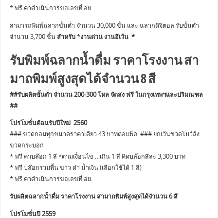
* ฟรี ค่าดำเนินการขอเลขที่ อย.
สามารถพิมพ์ฉลากขั้นต่ำ จำนวน 30,000 ชิ้น และ ฉลากดิจิตอล รับขั้นต่ำ
จำนวน 3,700 ชิ้น
สำหรับ
*
งานด่วน งานอีเว้น *
รับพิมพ์ฉลากน้ำดื่ม ราคาโรงงาน สา
มาถพิมพ์สูงสุดได้จำนวน 8 สี
##รับผลิตขั้นต่ำ จำนวน 200-300 โหล จัดส่ง ฟรี ในกรุงเทพฯและปริมณฑล
##
โปรโมชั่นต้อนรับปีใหม่ 2560
### ขวดกลมทุกขนาดราคาเดียว 43 บาทต่อแพ็ค ### ยกเว้นขวดโบว์ลิ่ง
ขวดกระบอก
* ฟรี ค่าบล๊อก 1 สี *ตามเงื่อนไข …เกิน 1 สี คิดบล๊อกสีละ 3,300 บาท
* ฟรี บล๊อกร่วมพื้น ขาว ดำ น้ำเงิน (เลือกใช้ได้ 1 สี)
* ฟรี ค่าดำเนินการขอเลขที่ อย.
รับผลิตฉลากน้ำดื่ม ราคาโรงงาน สามาถพิมพ์สูงสุดได้จำนวน 6 สี
โปรโมชั่นปี 2559