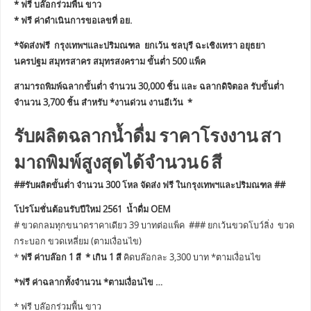
* ฟรี บล๊อกร่วมพื้น ขาว
* ฟรี ค่าดำเนินการขอเลขที่ อย.
*จัดส่งฟรี กรุงเทพฯและปริมณฑล ยกเว้น ชลบุรี ฉะเชิงเทรา อยุธยา
นครปฐม สมุทรสาคร สมุทรสงคราม ขั้นต่ำ 500 แพ็ค
สามารถพิมพ์ฉลากขั้นต่ำ จำนวน 30,000 ชิ้น และ ฉลากดิจิตอล รับขั้นต่ำ
จำนวน 3,700 ชิ้น สำหรับ *งานด่วน งานอีเว้น *
รับผลิตฉลากน้ำดื่ม ราคาโรงงาน สา
มาถพิมพ์สูงสุดได้จำนวน 6 สี
##รับผลิตขั้นต่ำ จำนวน 300 โหล จัดส่ง ฟรี ในกรุงเทพฯและปริมณฑล ##
โปรโมชั่นต้อนรับปีใหม่ 2561 น้ำดื่ม OEM
# ขวดกลมทุกขนาดราคาเดียว 39 บาทต่อแพ็ค ### ยกเว้นขวดโบว์ลิ่ง ขวด
กระบอก ขวดเหลี่ยม (ตามเงื่อนไข)
*
ฟรี ค่าบล๊อก 1 สี * เกิน 1 สี
คิดบล๊อกละ 3,300 บาท *ตามเงื่อนไข
*ฟรี ค่าฉลากทั้งจำนวน *ตามเงื่อนไข …
* ฟรี บล๊อกร่วมพื้น ขาว