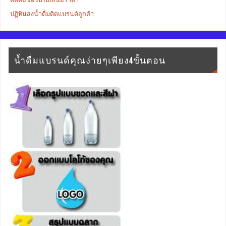
ปฏิทินส่งน้ำดื่มติดแบรนด์ลูกค้า
น้ำดื่มแบรนด์คุณง่ายๆเพียง4ขั้นตอน