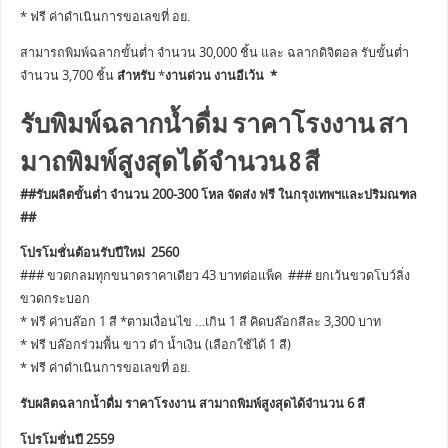
* ฟรี ค่าดำเนินการขอเลขที่ อย.
สามารถพิมพ์ฉลากขั้นต่ำ จำนวน 30,000 ชิ้น และ ฉลากดิจิตอล รับขั้นต่ำ
จำนวน 3,700 ชิ้น
สำหรับ
*
งานด่วน งานอีเว้น *
รับพิมพ์ฉลากน้ำดื่ม ราคาโรงงาน สา
มาถพิมพ์สูงสุดได้จำนวน 8 สี
##รับผลิตขั้นต่ำ จำนวน 200-300 โหล จัดส่ง ฟรี ในกรุงเทพฯและปริมณฑล
##
โปรโมชั่นต้อนรับปีใหม่ 2560
### ขวดกลมทุกขนาดราคาเดียว 43 บาทต่อแพ็ค ### ยกเว้นขวดโบว์ลิ่ง
ขวดกระบอก
* ฟรี ค่าบล๊อก 1 สี *ตามเงื่อนไข …เกิน 1 สี คิดบล๊อกสีละ 3,300 บาท
* ฟรี บล๊อกร่วมพื้น ขาว ดำ น้ำเงิน (เลือกใช้ได้ 1 สี)
* ฟรี ค่าดำเนินการขอเลขที่ อย.
รับผลิตฉลากน้ำดื่ม ราคาโรงงาน สามาถพิมพ์สูงสุดได้จำนวน 6 สี
โปรโมชั่นปี 2559