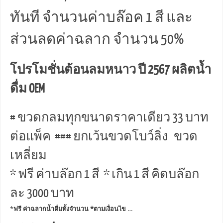
ทันที จำนวนค่าบล๊อค 1 สี และ
ส่วนลดค่าฉลาก จำนวน 50%
โปรโมชั่นต้อนลมหนาว ปี 2567 ผลิตน้ำ
ดื่ม OEM
# ขวดกลมทุกขนาดราคาเดียว 33 บาท
ต่อแพ็ค ### ยกเว้นขวดโบว์ลิ่ง ขวด
เหลี่ยม
* ฟรี ค่าบล๊อก 1 สี * เกิน 1 สี คิดบล๊อก
ละ 3000 บาท
*
ฟรี ค่าฉลากน้ำดื่มทั้งจำนวน *ตามเงื่อนไข …