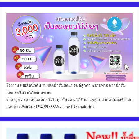
โรงงานรับผลิตน้ำดื่ม รับผลิตน้ำดื่มติดแบรนด์ลูกค้า พร้อมทำฉลากน้ำดื่ม
และ สกรีนโลโก้ลงบนขวด
ราคาถูก สะอาดปลอดภัย ใจใส่ทุกขั้นตอน ได้รับมาตรฐานสากล จัดส่งทั่วไทย
สอบถามเพิ่มเติม : 094-8976666 / Line ID : thaidrink