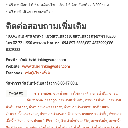
* ฟรี ค่าบล๊อก 1 สี *ตามเงื่อนไข …เกิน 1 สี คิดบล๊อกสีละ 3,300 บาท
* ฟรี ค่าดำเนินการขอเลขที่ อย.
ติดต่อสอบถามเพิ่มเติม
1033/3 ถนนศรีนครินทร์ แขวงสวนหลวง เขตสวนหลวง กรุงเทพฯ 10250
โทร.02-7211550 สายด่วน Hotline : 094-897-6666,082-4673999,086-
8329333
Email :
info@thaidrinkingwater.com
Website :
www.thaidrinkingwater.com
Facebook
:
เฟสบุ๊คไทยดริ้งค์
วันทำการ วันจันทร์-วันเสาร์ เวลา 8.00-17.00น.
mineralswater
,
ขวดน้ำลดการใช้พลาสติก
,
ขายน้ำดื่ม
,
ขายน้ำ
TAGGED
ดื่ม ราคาส่ง ราคาถูก
,
จำหน่ายชริ้งฟิล์ม
,
จำหน่ายน้ำดื่ม
,
จำหน่าย
น้ำดื่ม ราคาส่ง
,
จำหน่ายน้ำแร่ ราคาส่ง
,
จำหน่ายน้ำแร่ธรรมชาติ 100%
,
จำหน่ายน้ำแร่ราคาส่ง
,
จำหน่ายน้ำแร่แบบถ้วย
,
จำหน่ายฝาขวดน้ำดื่ม
,
จำหน่าย
เพื่อน้ำบริจาค
,
จำหน่ายแค็ปซีลคอถัง
,
จ้างทำน้ำดื่มอาร์โอ
,
ฉลากถังน้ำ
,
ฉลากน้ำ
ดื่ม ดิจิตอล
,
ฉลากหุ้มฝาถังน้ำดื่ม
,
ทำน้ำดื่ม
,
ทำน้ำดื่มขาย
,
ทำน้ำดื่มตามสั่ง
,
ทำ