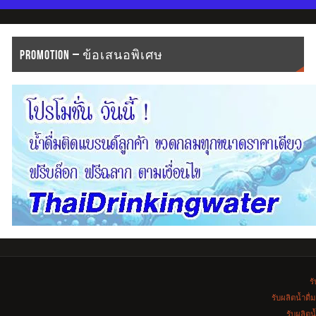
PROMOTION – ข้อเสนอพิเศษ
รั
รับผลิตน้ำดื
รับผลิตน