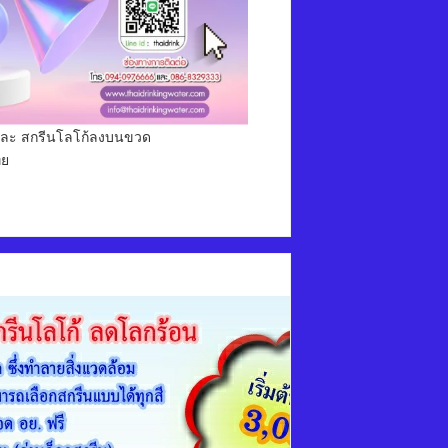
่ม และ สกรีนโลโก้ลงบนขวด
ทย