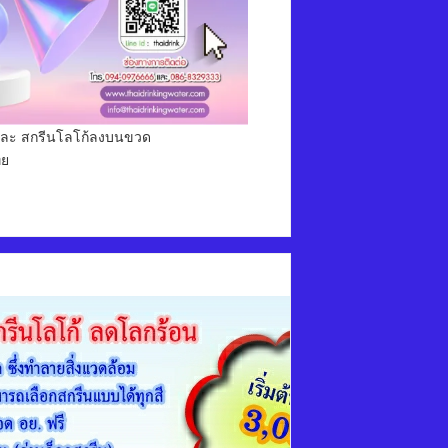
่ม และ สกรีนโลโก้ลงบนขวด
ทย