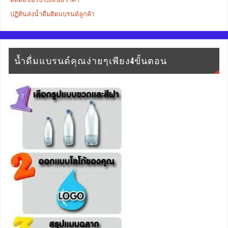
ปฏิทินส่งน้ำดื่มติดแบรนด์ลูกค้า
น้ำดื่มแบรนด์คุณง่ายๆเพียง4ขั้นตอน