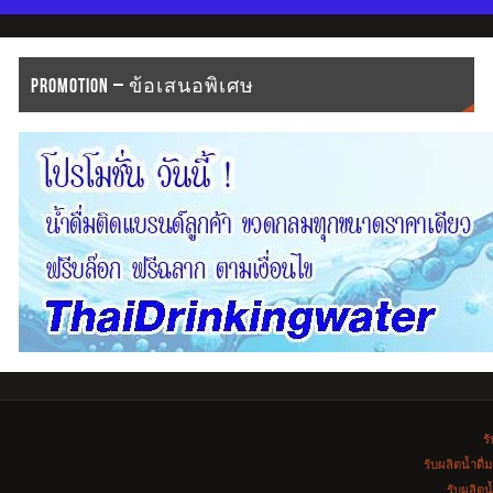
PROMOTION – ข้อเสนอพิเศษ
รั
รับผลิตน้ำดื
รับผลิตน