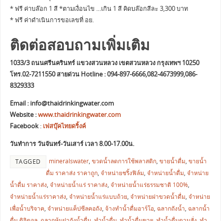
* ฟรี ค่าบล๊อก 1 สี *ตามเงื่อนไข …เกิน 1 สี คิดบล๊อกสีละ 3,300 บาท
* ฟรี ค่าดำเนินการขอเลขที่ อย.
ติดต่อสอบถามเพิ่มเติม
1033/3 ถนนศรีนครินทร์ แขวงสวนหลวง เขตสวนหลวง กรุงเทพฯ 10250
โทร.02-7211550 สายด่วน Hotline : 094-897-6666,082-4673999,086-
8329333
Email :
info@thaidrinkingwater.com
Website :
www.thaidrinkingwater.com
Facebook
:
เฟสบุ๊คไทยดริ้งค์
วันทำการ วันจันทร์-วันเสาร์ เวลา 8.00-17.00น.
mineralswater
,
ขวดน้ำลดการใช้พลาสติก
,
ขายน้ำดื่ม
,
ขายน้ำ
TAGGED
ดื่ม ราคาส่ง ราคาถูก
,
จำหน่ายชริ้งฟิล์ม
,
จำหน่ายน้ำดื่ม
,
จำหน่าย
น้ำดื่ม ราคาส่ง
,
จำหน่ายน้ำแร่ ราคาส่ง
,
จำหน่ายน้ำแร่ธรรมชาติ 100%
,
จำหน่ายน้ำแร่ราคาส่ง
,
จำหน่ายน้ำแร่แบบถ้วย
,
จำหน่ายฝาขวดน้ำดื่ม
,
จำหน่าย
เพื่อน้ำบริจาค
,
จำหน่ายแค็ปซีลคอถัง
,
จ้างทำน้ำดื่มอาร์โอ
,
ฉลากถังน้ำ
,
ฉลากน้ำ
ดื่ม ดิจิตอล
,
ฉลากหุ้มฝาถังน้ำดื่ม
,
ทำน้ำดื่ม
,
ทำน้ำดื่มขาย
,
ทำน้ำดื่มตามสั่ง
,
ทำ