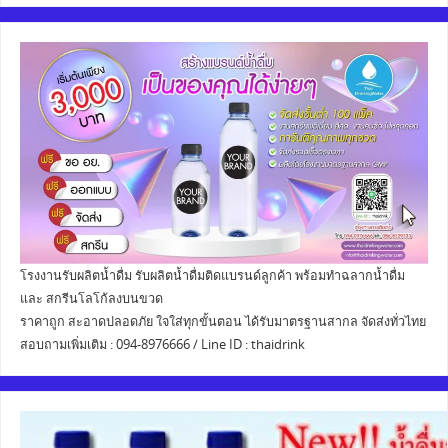
โรงงานรับผลิตน้ำดื่ม รับผลิตน้ำดื่มติดแบรนด์ลูกค้า พร้อมทำฉลากน้ำดื่ม
และ สกรีนโลโก้ลงบนขวด
ราคาถูก สะอาดปลอดภัย ใจใส่ทุกขั้นตอน ได้รับมาตรฐานสากล จัดส่งทั่วไทย
สอบถามเพิ่มเติม : 094-8976666 / Line ID : thaidrink