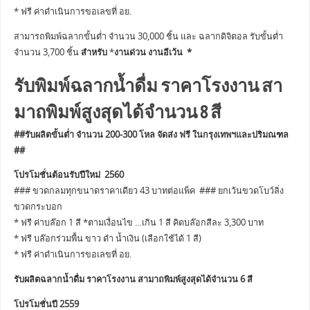
* ฟรี ค่าดำเนินการขอเลขที่ อย.
สามารถพิมพ์ฉลากขั้นต่ำ จำนวน 30,000 ชิ้น และ ฉลากดิจิตอล รับขั้นต่ำ
จำนวน 3,700 ชิ้น
สำหรับ
*
งานด่วน งานอีเว้น *
รับพิมพ์ฉลากน้ำดื่ม ราคาโรงงาน สา
มาถพิมพ์สูงสุดได้จำนวน 8 สี
##รับผลิตขั้นต่ำ จำนวน 200-300 โหล จัดส่ง ฟรี ในกรุงเทพฯและปริมณฑล
##
โปรโมชั่นต้อนรับปีใหม่ 2560
### ขวดกลมทุกขนาดราคาเดียว 43 บาทต่อแพ็ค ### ยกเว้นขวดโบว์ลิ่ง
ขวดกระบอก
* ฟรี ค่าบล๊อก 1 สี *ตามเงื่อนไข …เกิน 1 สี คิดบล๊อกสีละ 3,300 บาท
* ฟรี บล๊อกร่วมพื้น ขาว ดำ น้ำเงิน (เลือกใช้ได้ 1 สี)
* ฟรี ค่าดำเนินการขอเลขที่ อย.
รับผลิตฉลากน้ำดื่ม ราคาโรงงาน สามาถพิมพ์สูงสุดได้จำนวน 6 สี
โปรโมชั่นปี 2559