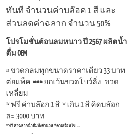
ทันที จำนวนค่าบล๊อค 1 สี และ
ส่วนลดค่าฉลาก จำนวน 50%
โปรโมชั่นต้อนลมหนาว ปี 2567 ผลิตน้ำ
ดื่ม OEM
# ขวดกลมทุกขนาดราคาเดียว 33 บาท
ต่อแพ็ค ### ยกเว้นขวดโบว์ลิ่ง ขวด
เหลี่ยม
* ฟรี ค่าบล๊อก 1 สี * เกิน 1 สี คิดบล๊อก
ละ 3000 บาท
*
ฟรี ค่าฉลากน้ำดื่มทั้งจำนวน *ตามเงื่อนไข …