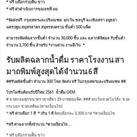
* ฟรี บล๊อกร่วมพื้น ขาว
* ฟรี ค่าดำเนินการขอเลขที่ อย.
*จัดส่งฟรี กรุงเทพฯและปริมณฑล ยกเว้น ชลบุรี ฉะเชิงเทรา อยุธยา
นครปฐม สมุทรสาคร สมุทรสงคราม ขั้นต่ำ 500 แพ็ค
สามารถพิมพ์ฉลากขั้นต่ำ จำนวน 30,000 ชิ้น และ ฉลากดิจิตอล รับขั้นต่ำ
จำนวน 3,700 ชิ้น สำหรับ *งานด่วน งานอีเว้น *
รับผลิตฉลากน้ำดื่ม ราคาโรงงาน สา
มาถพิมพ์สูงสุดได้จำนวน 6 สี
##รับผลิตขั้นต่ำ จำนวน 300 โหล จัดส่ง ฟรี ในกรุงเทพฯและปริมณฑล ##
โปรโมชั่นต้อนรับปีใหม่ 2561 น้ำดื่ม OEM
# ขวดกลมทุกขนาดราคาเดียว 39 บาทต่อแพ็ค ### ยกเว้นขวดโบว์ลิ่ง ขวด
กระบอก ขวดเหลี่ยม (ตามเงื่อนไข)
*
ฟรี ค่าบล๊อก 1 สี * เกิน 1 สี
คิดบล๊อกละ 3,300 บาท *ตามเงื่อนไข
*ฟรี ค่าฉลากทั้งจำนวน *ตามเงื่อนไข …
* ฟรี บล๊อกร่วมพื้น ขาว