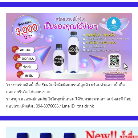
โรงงานรับผลิตน้ำดื่ม รับผลิตน้ำดื่มติดแบรนด์ลูกค้า พร้อมทำฉลากน้ำดื่ม
และ สกรีนโลโก้ลงบนขวด
ราคาถูก สะอาดปลอดภัย ใจใส่ทุกขั้นตอน ได้รับมาตรฐานสากล จัดส่งทั่วไทย
สอบถามเพิ่มเติม : 094-8976666 / Line ID : thaidrink