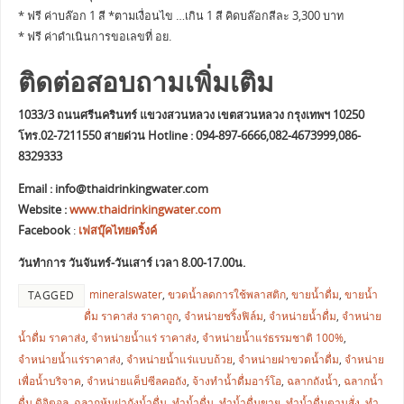
* ฟรี ค่าบล๊อก 1 สี *ตามเงื่อนไข …เกิน 1 สี คิดบล๊อกสีละ 3,300 บาท
* ฟรี ค่าดำเนินการขอเลขที่ อย.
ติดต่อสอบถามเพิ่มเติม
1033/3 ถนนศรีนครินทร์ แขวงสวนหลวง เขตสวนหลวง กรุงเทพฯ 10250
โทร.02-7211550 สายด่วน Hotline : 094-897-6666,082-4673999,086-
8329333
Email :
info@thaidrinkingwater.com
Website :
www.thaidrinkingwater.com
Facebook
:
เฟสบุ๊คไทยดริ้งค์
วันทำการ วันจันทร์-วันเสาร์ เวลา 8.00-17.00น.
mineralswater
,
ขวดน้ำลดการใช้พลาสติก
,
ขายน้ำดื่ม
,
ขายน้ำ
TAGGED
ดื่ม ราคาส่ง ราคาถูก
,
จำหน่ายชริ้งฟิล์ม
,
จำหน่ายน้ำดื่ม
,
จำหน่าย
น้ำดื่ม ราคาส่ง
,
จำหน่ายน้ำแร่ ราคาส่ง
,
จำหน่ายน้ำแร่ธรรมชาติ 100%
,
จำหน่ายน้ำแร่ราคาส่ง
,
จำหน่ายน้ำแร่แบบถ้วย
,
จำหน่ายฝาขวดน้ำดื่ม
,
จำหน่าย
เพื่อน้ำบริจาค
,
จำหน่ายแค็ปซีลคอถัง
,
จ้างทำน้ำดื่มอาร์โอ
,
ฉลากถังน้ำ
,
ฉลากน้ำ
ดื่ม ดิจิตอล
,
ฉลากหุ้มฝาถังน้ำดื่ม
,
ทำน้ำดื่ม
,
ทำน้ำดื่มขาย
,
ทำน้ำดื่มตามสั่ง
,
ทำ