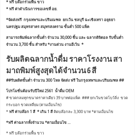
* ฟรี บล๊อกร่วมพื้น ขาว
* ฟรี ค่าดำเนินการขอเลขที่ อย.
*จัดส่งฟรี กรุงเทพฯและปริมณฑล ยกเว้น ชลบุรี ฉะเชิงเทรา อยุธยา
นครปฐม สมุทรสาคร สมุทรสงคราม ขั้นต่ำ 500 แพ็ค
สามารถพิมพ์ฉลากขั้นต่ำ จำนวน 30,000 ชิ้น และ ฉลากดิจิตอล รับขั้นต่ำ
จำนวน 3,700 ชิ้น สำหรับ *งานด่วน งานอีเว้น *
รับผลิตฉลากน้ำดื่ม ราคาโรงงาน สา
มาถพิมพ์สูงสุดได้จำนวน 6 สี
##รับผลิตขั้นต่ำ จำนวน 300 โหล จัดส่ง ฟรี ในกรุงเทพฯและปริมณฑล ##
โปรโมชั่นต้อนรับปีใหม่ 2561 น้ำดื่ม OEM
# ขวดกลมทุกขนาดราคาเดียว 39 บาทต่อแพ็ค ### ยกเว้นขวดโบว์ลิ่ง ขวด
กระบอก ขวดเหลี่ยม (ตามเงื่อนไข)
*
ฟรี ค่าบล๊อก 1 สี * เกิน 1 สี
คิดบล๊อกละ 3,300 บาท *ตามเงื่อนไข
*ฟรี ค่าฉลากทั้งจำนวน *ตามเงื่อนไข …
* ฟรี บล๊อกร่วมพื้น ขาว