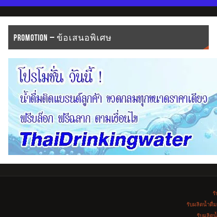
PROMOTION – ข้อเสนอพิเศษ
รั
รับผลิตน้ำดื
รับผลิตน