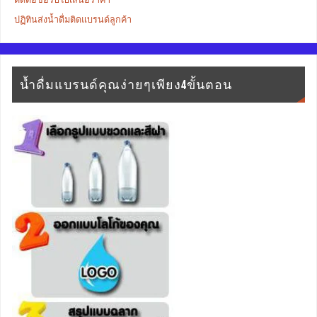
ปฏิทินส่งน้ำดื่มติดแบรนด์ลูกค้า
น้ำดื่มแบรนด์คุณง่ายๆเพียง4ขั้นตอน