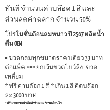
ทันที จำนวนค่าบล๊อค 1 สี และ
ส่วนลดค่าฉลาก จำนวน 50%
โปรโมชั่นต้อนลมหนาว ปี 2567 ผลิตน้ำ
ดื่ม OEM
# ขวดกลมทุกขนาดราคาเดียว 33 บาท
ต่อแพ็ค ### ยกเว้นขวดโบว์ลิ่ง ขวด
เหลี่ยม
* ฟรี ค่าบล๊อก 1 สี * เกิน 1 สี คิดบล๊อก
ละ 3000 บาท
*
ฟรี ค่าฉลากน้ำดื่มทั้งจำนวน *ตามเงื่อนไข …