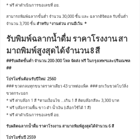
* ฟรี ค่าดำเนินการขอเลขที่ อย.
สามารถพิมพ์ฉลากขั้นต่ำ จำนวน 30,000 ชิ้น และ ฉลากดิจิตอล รับขั้นต่ำ
จำนวน 3,700 ชิ้น
สำหรับ
*
งานด่วน งานอีเว้น *
รับพิมพ์ฉลากน้ำดื่ม ราคาโรงงาน สา
มาถพิมพ์สูงสุดได้จำนวน 8 สี
##รับผลิตขั้นต่ำ จำนวน 200-300 โหล จัดส่ง ฟรี ในกรุงเทพฯและปริมณฑล
##
โปรโมชั่นต้อนรับปีใหม่ 2560
### ขวดกลมทุกขนาดราคาเดียว 43 บาทต่อแพ็ค ### ยกเว้นขวดโบว์ลิ่ง
ขวดกระบอก
* ฟรี ค่าบล๊อก 1 สี *ตามเงื่อนไข …เกิน 1 สี คิดบล๊อกสีละ 3,300 บาท
* ฟรี บล๊อกร่วมพื้น ขาว ดำ น้ำเงิน (เลือกใช้ได้ 1 สี)
* ฟรี ค่าดำเนินการขอเลขที่ อย.
รับผลิตฉลากน้ำดื่ม ราคาโรงงาน สามาถพิมพ์สูงสุดได้จำนวน 6 สี
โปรโมชั่นปี 2559