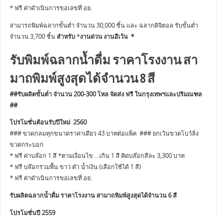
* ฟรี ค่าดำเนินการขอเลขที่ อย.
สามารถพิมพ์ฉลากขั้นต่ำ จำนวน 30,000 ชิ้น และ ฉลากดิจิตอล รับขั้นต่ำ
จำนวน 3,700 ชิ้น
สำหรับ
*
งานด่วน งานอีเว้น *
รับพิมพ์ฉลากน้ำดื่ม ราคาโรงงาน สา
มาถพิมพ์สูงสุดได้จำนวน 8 สี
##รับผลิตขั้นต่ำ จำนวน 200-300 โหล จัดส่ง ฟรี ในกรุงเทพฯและปริมณฑล
##
โปรโมชั่นต้อนรับปีใหม่ 2560
### ขวดกลมทุกขนาดราคาเดียว 43 บาทต่อแพ็ค ### ยกเว้นขวดโบว์ลิ่ง
ขวดกระบอก
* ฟรี ค่าบล๊อก 1 สี *ตามเงื่อนไข …เกิน 1 สี คิดบล๊อกสีละ 3,300 บาท
* ฟรี บล๊อกร่วมพื้น ขาว ดำ น้ำเงิน (เลือกใช้ได้ 1 สี)
* ฟรี ค่าดำเนินการขอเลขที่ อย.
รับผลิตฉลากน้ำดื่ม ราคาโรงงาน สามาถพิมพ์สูงสุดได้จำนวน 6 สี
โปรโมชั่นปี 2559