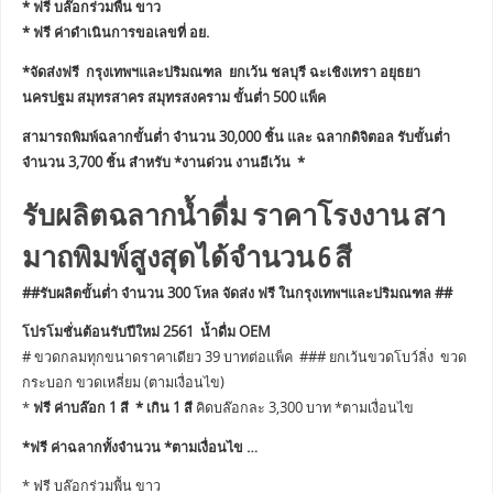
* ฟรี บล๊อกร่วมพื้น ขาว
* ฟรี ค่าดำเนินการขอเลขที่ อย.
*จัดส่งฟรี กรุงเทพฯและปริมณฑล ยกเว้น ชลบุรี ฉะเชิงเทรา อยุธยา
นครปฐม สมุทรสาคร สมุทรสงคราม ขั้นต่ำ 500 แพ็ค
สามารถพิมพ์ฉลากขั้นต่ำ จำนวน 30,000 ชิ้น และ ฉลากดิจิตอล รับขั้นต่ำ
จำนวน 3,700 ชิ้น สำหรับ *งานด่วน งานอีเว้น *
รับผลิตฉลากน้ำดื่ม ราคาโรงงาน สา
มาถพิมพ์สูงสุดได้จำนวน 6 สี
##รับผลิตขั้นต่ำ จำนวน 300 โหล จัดส่ง ฟรี ในกรุงเทพฯและปริมณฑล ##
โปรโมชั่นต้อนรับปีใหม่ 2561 น้ำดื่ม OEM
# ขวดกลมทุกขนาดราคาเดียว 39 บาทต่อแพ็ค ### ยกเว้นขวดโบว์ลิ่ง ขวด
กระบอก ขวดเหลี่ยม (ตามเงื่อนไข)
*
ฟรี ค่าบล๊อก 1 สี * เกิน 1 สี
คิดบล๊อกละ 3,300 บาท *ตามเงื่อนไข
*ฟรี ค่าฉลากทั้งจำนวน *ตามเงื่อนไข …
* ฟรี บล๊อกร่วมพื้น ขาว