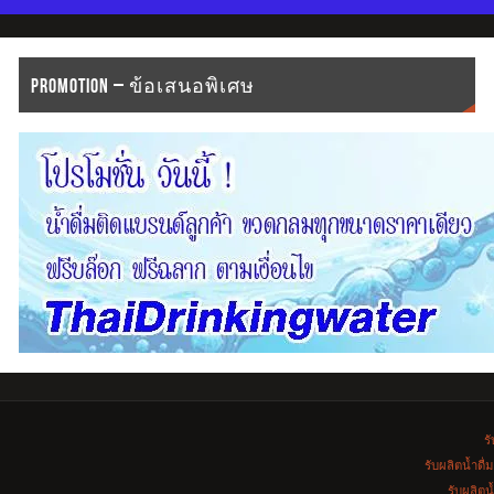
PROMOTION – ข้อเสนอพิเศษ
รั
รับผลิตน้ำดื
รับผลิตน