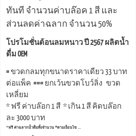
ทันที จำนวนค่าบล๊อค 1 สี และ
ส่วนลดค่าฉลาก จำนวน 50%
โปรโมชั่นต้อนลมหนาว ปี 2567 ผลิตน้ำ
ดื่ม OEM
# ขวดกลมทุกขนาดราคาเดียว 33 บาท
ต่อแพ็ค ### ยกเว้นขวดโบว์ลิ่ง ขวด
เหลี่ยม
* ฟรี ค่าบล๊อก 1 สี * เกิน 1 สี คิดบล๊อก
ละ 3000 บาท
*
ฟรี ค่าฉลากน้ำดื่มทั้งจำนวน *ตามเงื่อนไข …