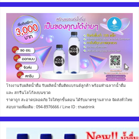
โรงงานรับผลิตน้ำดื่ม รับผลิตน้ำดื่มติดแบรนด์ลูกค้า พร้อมทำฉลากน้ำดื่ม
และ สกรีนโลโก้ลงบนขวด
ราคาถูก สะอาดปลอดภัย ใจใส่ทุกขั้นตอน ได้รับมาตรฐานสากล จัดส่งทั่วไทย
สอบถามเพิ่มเติม : 094-8976666 / Line ID : thaidrink