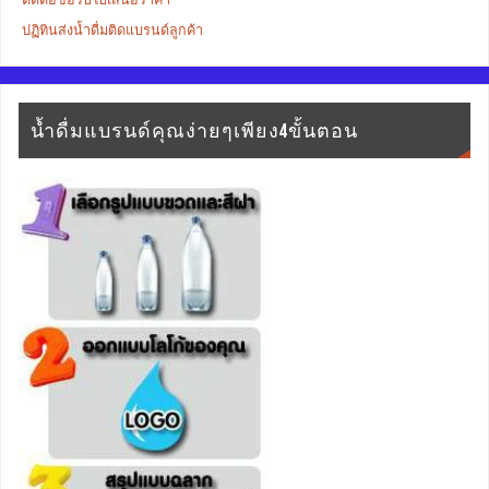
ปฏิทินส่งน้ำดื่มติดแบรนด์ลูกค้า
น้ำดื่มแบรนด์คุณง่ายๆเพียง4ขั้นตอน