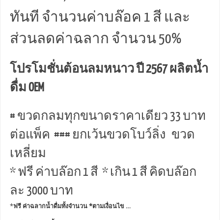
ทันที จำนวนค่าบล๊อค 1 สี และ
ส่วนลดค่าฉลาก จำนวน 50%
โปรโมชั่นต้อนลมหนาว ปี 2567 ผลิตน้ำ
ดื่ม OEM
# ขวดกลมทุกขนาดราคาเดียว 33 บาท
ต่อแพ็ค ### ยกเว้นขวดโบว์ลิ่ง ขวด
เหลี่ยม
* ฟรี ค่าบล๊อก 1 สี * เกิน 1 สี คิดบล๊อก
ละ 3000 บาท
*
ฟรี ค่าฉลากน้ำดื่มทั้งจำนวน *ตามเงื่อนไข …