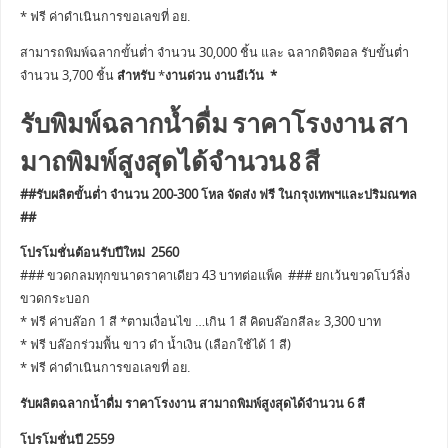
* ฟรี ค่าดำเนินการขอเลขที่ อย.
สามารถพิมพ์ฉลากขั้นต่ำ จำนวน 30,000 ชิ้น และ ฉลากดิจิตอล รับขั้นต่ำ
จำนวน 3,700 ชิ้น
สำหรับ
*
งานด่วน งานอีเว้น *
รับพิมพ์ฉลากน้ำดื่ม ราคาโรงงาน สา
มาถพิมพ์สูงสุดได้จำนวน 8 สี
##รับผลิตขั้นต่ำ จำนวน 200-300 โหล จัดส่ง ฟรี ในกรุงเทพฯและปริมณฑล
##
โปรโมชั่นต้อนรับปีใหม่ 2560
### ขวดกลมทุกขนาดราคาเดียว 43 บาทต่อแพ็ค ### ยกเว้นขวดโบว์ลิ่ง
ขวดกระบอก
* ฟรี ค่าบล๊อก 1 สี *ตามเงื่อนไข …เกิน 1 สี คิดบล๊อกสีละ 3,300 บาท
* ฟรี บล๊อกร่วมพื้น ขาว ดำ น้ำเงิน (เลือกใช้ได้ 1 สี)
* ฟรี ค่าดำเนินการขอเลขที่ อย.
รับผลิตฉลากน้ำดื่ม ราคาโรงงาน สามาถพิมพ์สูงสุดได้จำนวน 6 สี
โปรโมชั่นปี 2559