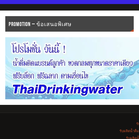
PROMOTION – ข้อเสนอพิเศษ
รั
รับผลิตน้ำดื
รับผลิตน