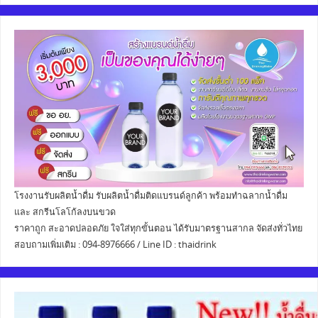
โรงงานรับผลิตน้ำดื่ม รับผลิตน้ำดื่มติดแบรนด์ลูกค้า พร้อมทำฉลากน้ำดื่ม
และ สกรีนโลโก้ลงบนขวด
ราคาถูก สะอาดปลอดภัย ใจใส่ทุกขั้นตอน ได้รับมาตรฐานสากล จัดส่งทั่วไทย
สอบถามเพิ่มเติม : 094-8976666 / Line ID : thaidrink