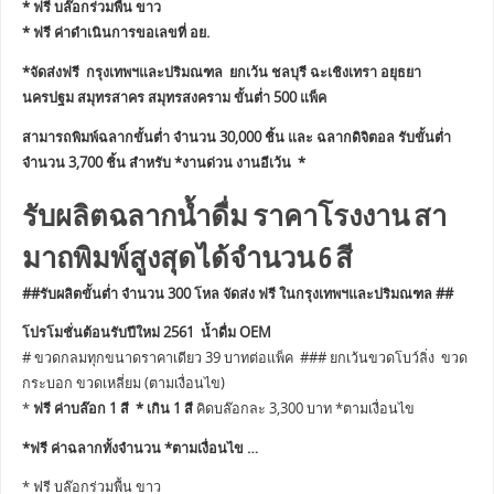
* ฟรี บล๊อกร่วมพื้น ขาว
* ฟรี ค่าดำเนินการขอเลขที่ อย.
*จัดส่งฟรี กรุงเทพฯและปริมณฑล ยกเว้น ชลบุรี ฉะเชิงเทรา อยุธยา
นครปฐม สมุทรสาคร สมุทรสงคราม ขั้นต่ำ 500 แพ็ค
สามารถพิมพ์ฉลากขั้นต่ำ จำนวน 30,000 ชิ้น และ ฉลากดิจิตอล รับขั้นต่ำ
จำนวน 3,700 ชิ้น สำหรับ *งานด่วน งานอีเว้น *
รับผลิตฉลากน้ำดื่ม ราคาโรงงาน สา
มาถพิมพ์สูงสุดได้จำนวน 6 สี
##รับผลิตขั้นต่ำ จำนวน 300 โหล จัดส่ง ฟรี ในกรุงเทพฯและปริมณฑล ##
โปรโมชั่นต้อนรับปีใหม่ 2561 น้ำดื่ม OEM
# ขวดกลมทุกขนาดราคาเดียว 39 บาทต่อแพ็ค ### ยกเว้นขวดโบว์ลิ่ง ขวด
กระบอก ขวดเหลี่ยม (ตามเงื่อนไข)
*
ฟรี ค่าบล๊อก 1 สี * เกิน 1 สี
คิดบล๊อกละ 3,300 บาท *ตามเงื่อนไข
*ฟรี ค่าฉลากทั้งจำนวน *ตามเงื่อนไข …
* ฟรี บล๊อกร่วมพื้น ขาว