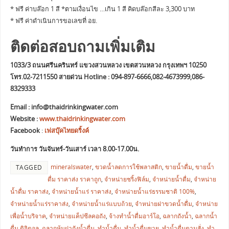
* ฟรี ค่าบล๊อก 1 สี *ตามเงื่อนไข …เกิน 1 สี คิดบล๊อกสีละ 3,300 บาท
* ฟรี ค่าดำเนินการขอเลขที่ อย.
ติดต่อสอบถามเพิ่มเติม
1033/3 ถนนศรีนครินทร์ แขวงสวนหลวง เขตสวนหลวง กรุงเทพฯ 10250
โทร.02-7211550 สายด่วน Hotline : 094-897-6666,082-4673999,086-
8329333
Email :
info@thaidrinkingwater.com
Website :
www.thaidrinkingwater.com
Facebook
:
เฟสบุ๊คไทยดริ้งค์
วันทำการ วันจันทร์-วันเสาร์ เวลา 8.00-17.00น.
mineralswater
,
ขวดน้ำลดการใช้พลาสติก
,
ขายน้ำดื่ม
,
ขายน้ำ
TAGGED
ดื่ม ราคาส่ง ราคาถูก
,
จำหน่ายชริ้งฟิล์ม
,
จำหน่ายน้ำดื่ม
,
จำหน่าย
น้ำดื่ม ราคาส่ง
,
จำหน่ายน้ำแร่ ราคาส่ง
,
จำหน่ายน้ำแร่ธรรมชาติ 100%
,
จำหน่ายน้ำแร่ราคาส่ง
,
จำหน่ายน้ำแร่แบบถ้วย
,
จำหน่ายฝาขวดน้ำดื่ม
,
จำหน่าย
เพื่อน้ำบริจาค
,
จำหน่ายแค็ปซีลคอถัง
,
จ้างทำน้ำดื่มอาร์โอ
,
ฉลากถังน้ำ
,
ฉลากน้ำ
ดื่ม ดิจิตอล
,
ฉลากหุ้มฝาถังน้ำดื่ม
,
ทำน้ำดื่ม
,
ทำน้ำดื่มขาย
,
ทำน้ำดื่มตามสั่ง
,
ทำ