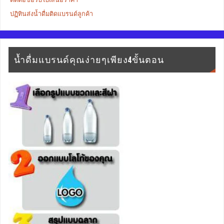
ปฏิทินส่งน้ำดื่มติดแบรนด์ลูกค้า
น้ำดื่มแบรนด์คุณง่ายๆเพียง4ขั้นตอน