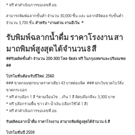
* ฟรี ค่าดำเนินการขอเลขที่ อย.
สามารถพิมพ์ฉลากขั้นต่ำ จำนวน 30,000 ชิ้น และ ฉลากดิจิตอล รับขั้นต่ำ
จำนวน 3,700 ชิ้น
สำหรับ
*
งานด่วน งานอีเว้น *
รับพิมพ์ฉลากน้ำดื่ม ราคาโรงงาน สา
มาถพิมพ์สูงสุดได้จำนวน 8 สี
##รับผลิตขั้นต่ำ จำนวน 200-300 โหล จัดส่ง ฟรี ในกรุงเทพฯและปริมณฑล
##
โปรโมชั่นต้อนรับปีใหม่ 2560
### ขวดกลมทุกขนาดราคาเดียว 43 บาทต่อแพ็ค ### ยกเว้นขวดโบว์ลิ่ง
ขวดกระบอก
* ฟรี ค่าบล๊อก 1 สี *ตามเงื่อนไข …เกิน 1 สี คิดบล๊อกสีละ 3,300 บาท
* ฟรี บล๊อกร่วมพื้น ขาว ดำ น้ำเงิน (เลือกใช้ได้ 1 สี)
* ฟรี ค่าดำเนินการขอเลขที่ อย.
รับผลิตฉลากน้ำดื่ม ราคาโรงงาน สามาถพิมพ์สูงสุดได้จำนวน 6 สี
โปรโมชั่นปี 2559