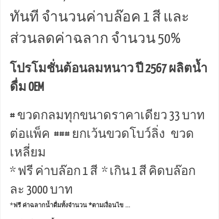
ทันที จำนวนค่าบล๊อค 1 สี และ
ส่วนลดค่าฉลาก จำนวน 50%
โปรโมชั่นต้อนลมหนาว ปี 2567 ผลิตน้ำ
ดื่ม OEM
# ขวดกลมทุกขนาดราคาเดียว 33 บาท
ต่อแพ็ค ### ยกเว้นขวดโบว์ลิ่ง ขวด
เหลี่ยม
* ฟรี ค่าบล๊อก 1 สี * เกิน 1 สี คิดบล๊อก
ละ 3000 บาท
*
ฟรี ค่าฉลากน้ำดื่มทั้งจำนวน *ตามเงื่อนไข …