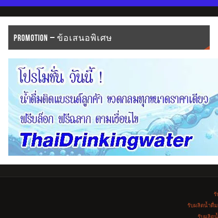
PROMOTION – ข้อเสนอพิเศษ
รั
รับผลิตน้ำดื
รับผลิตน