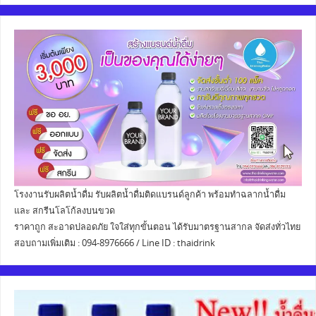
โรงงานรับผลิตน้ำดื่ม รับผลิตน้ำดื่มติดแบรนด์ลูกค้า พร้อมทำฉลากน้ำดื่ม
และ สกรีนโลโก้ลงบนขวด
ราคาถูก สะอาดปลอดภัย ใจใส่ทุกขั้นตอน ได้รับมาตรฐานสากล จัดส่งทั่วไทย
สอบถามเพิ่มเติม : 094-8976666 / Line ID : thaidrink