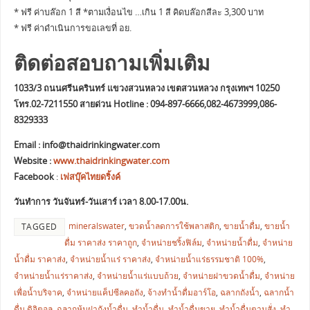
* ฟรี ค่าบล๊อก 1 สี *ตามเงื่อนไข …เกิน 1 สี คิดบล๊อกสีละ 3,300 บาท
* ฟรี ค่าดำเนินการขอเลขที่ อย.
ติดต่อสอบถามเพิ่มเติม
1033/3 ถนนศรีนครินทร์ แขวงสวนหลวง เขตสวนหลวง กรุงเทพฯ 10250
โทร.02-7211550 สายด่วน Hotline : 094-897-6666,082-4673999,086-
8329333
Email :
info@thaidrinkingwater.com
Website :
www.thaidrinkingwater.com
Facebook
:
เฟสบุ๊คไทยดริ้งค์
วันทำการ วันจันทร์-วันเสาร์ เวลา 8.00-17.00น.
mineralswater
,
ขวดน้ำลดการใช้พลาสติก
,
ขายน้ำดื่ม
,
ขายน้ำ
TAGGED
ดื่ม ราคาส่ง ราคาถูก
,
จำหน่ายชริ้งฟิล์ม
,
จำหน่ายน้ำดื่ม
,
จำหน่าย
น้ำดื่ม ราคาส่ง
,
จำหน่ายน้ำแร่ ราคาส่ง
,
จำหน่ายน้ำแร่ธรรมชาติ 100%
,
จำหน่ายน้ำแร่ราคาส่ง
,
จำหน่ายน้ำแร่แบบถ้วย
,
จำหน่ายฝาขวดน้ำดื่ม
,
จำหน่าย
เพื่อน้ำบริจาค
,
จำหน่ายแค็ปซีลคอถัง
,
จ้างทำน้ำดื่มอาร์โอ
,
ฉลากถังน้ำ
,
ฉลากน้ำ
ดื่ม ดิจิตอล
,
ฉลากหุ้มฝาถังน้ำดื่ม
,
ทำน้ำดื่ม
,
ทำน้ำดื่มขาย
,
ทำน้ำดื่มตามสั่ง
,
ทำ