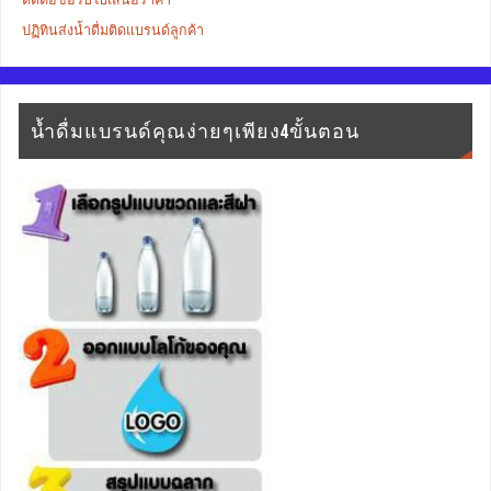
ปฏิทินส่งน้ำดื่มติดแบรนด์ลูกค้า
น้ำดื่มแบรนด์คุณง่ายๆเพียง4ขั้นตอน