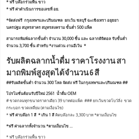
* ฟรี บล๊อกร่วมพื้น ขาว
* ฟรี ค่าดำเนินการขอเลขที่ อย.
*จัดส่งฟรี กรุงเทพฯและปริมณฑล ยกเว้น ชลบุรี ฉะเชิงเทรา อยุธยา
นครปฐม สมุทรสาคร สมุทรสงคราม ขั้นต่ำ 500 แพ็ค
สามารถพิมพ์ฉลากขั้นต่ำ จำนวน 30,000 ชิ้น และ ฉลากดิจิตอล รับขั้นต่ำ
จำนวน 3,700 ชิ้น สำหรับ *งานด่วน งานอีเว้น *
รับผลิตฉลากน้ำดื่ม ราคาโรงงาน สา
มาถพิมพ์สูงสุดได้จำนวน 6 สี
##รับผลิตขั้นต่ำ จำนวน 300 โหล จัดส่ง ฟรี ในกรุงเทพฯและปริมณฑล ##
โปรโมชั่นต้อนรับปีใหม่ 2561 น้ำดื่ม OEM
# ขวดกลมทุกขนาดราคาเดียว 39 บาทต่อแพ็ค ### ยกเว้นขวดโบว์ลิ่ง ขวด
กระบอก ขวดเหลี่ยม (ตามเงื่อนไข)
*
ฟรี ค่าบล๊อก 1 สี * เกิน 1 สี
คิดบล๊อกละ 3,300 บาท *ตามเงื่อนไข
*ฟรี ค่าฉลากทั้งจำนวน *ตามเงื่อนไข …
* ฟรี บล๊อกร่วมพื้น ขาว