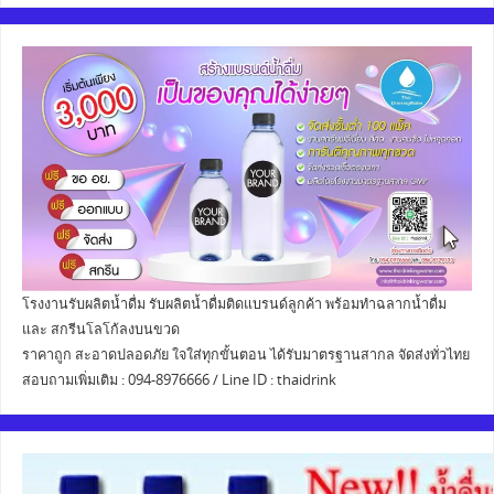
โรงงานรับผลิตน้ำดื่ม รับผลิตน้ำดื่มติดแบรนด์ลูกค้า พร้อมทำฉลากน้ำดื่ม
และ สกรีนโลโก้ลงบนขวด
ราคาถูก สะอาดปลอดภัย ใจใส่ทุกขั้นตอน ได้รับมาตรฐานสากล จัดส่งทั่วไทย
สอบถามเพิ่มเติม : 094-8976666 / Line ID : thaidrink