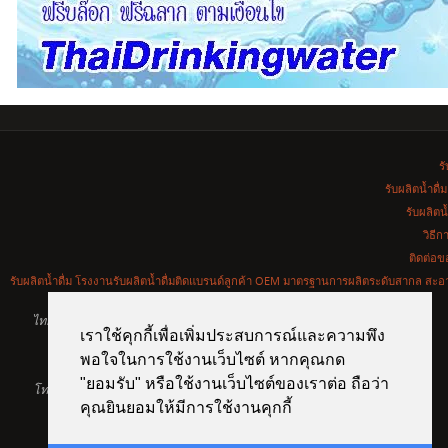
รั
รับผลิตน้ำดื
รับผลิตน
วิธีก
ติดต่อ
รับผลิตน้ำดื่ม โรงงานรับผลิตน้ำดื่มติดแบรนด์ลูกค้า OEM มาตรฐานการผลิตระดับสากล
ไทยดริ้งกิ้งวอเตอร์ : รับผลิตน้ำดื่มติดแบรนด์ลูกค้า & จำหน่ายน้ำดื่มบรรจุ
เราใช้คุกกี้เพื่อเพิ่มประสบการณ์และความพึง
ขวด&รับพิมพ์ฉลากน้ำดื่ม น้ำผลไม้ ฯลฯ
พอใจในการใช้งานเว็บไซต์ หากคุณกด
1033/3 ถ.ศรีนครินทร์ สวนหลวง สวนหลวง กรุงเทพฯ 10250
"ยอมรับ" หรือใช้งานเว็บไซต์ของเราต่อ ถือว่า
โทรศัพท์ 02-721-1550 , 086-832-9333 , hotline 094-897-6666 line id :
คุณยินยอมให้มีการใช้งานคุกกี้
thaidrink เว็บไซต์ http://www.thaidrinkingwater.com อีเมล์
info@thaidrinkingwater.com