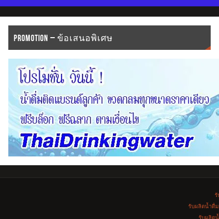
PROMOTION – ข้อเสนอพิเศษ
รั
รับผลิตน้ำดื
รับผลิตน