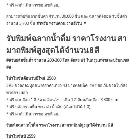
* ฟรี ค่าดำเนินการขอเลขที่ อย.
สามารถพิมพ์ฉลากขั้นต่ำ จำนวน 30,000 ชิ้น และ ฉลากดิจิตอล รับขั้นต่ำ
จำนวน 3,700 ชิ้น
สำหรับ
*
งานด่วน งานอีเว้น *
รับพิมพ์ฉลากน้ำดื่ม ราคาโรงงาน สา
มาถพิมพ์สูงสุดได้จำนวน 8 สี
##รับผลิตขั้นต่ำ จำนวน 200-300 โหล จัดส่ง ฟรี ในกรุงเทพฯและปริมณฑล
##
โปรโมชั่นต้อนรับปีใหม่ 2560
### ขวดกลมทุกขนาดราคาเดียว 43 บาทต่อแพ็ค ### ยกเว้นขวดโบว์ลิ่ง
ขวดกระบอก
* ฟรี ค่าบล๊อก 1 สี *ตามเงื่อนไข …เกิน 1 สี คิดบล๊อกสีละ 3,300 บาท
* ฟรี บล๊อกร่วมพื้น ขาว ดำ น้ำเงิน (เลือกใช้ได้ 1 สี)
* ฟรี ค่าดำเนินการขอเลขที่ อย.
รับผลิตฉลากน้ำดื่ม ราคาโรงงาน สามาถพิมพ์สูงสุดได้จำนวน 6 สี
โปรโมชั่นปี 2559