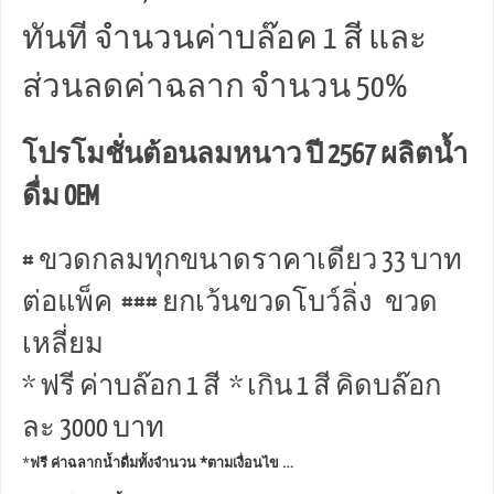
ทันที จำนวนค่าบล๊อค 1 สี และ
ส่วนลดค่าฉลาก จำนวน 50%
โปรโมชั่นต้อนลมหนาว ปี 2567 ผลิตน้ำ
ดื่ม OEM
# ขวดกลมทุกขนาดราคาเดียว 33 บาท
ต่อแพ็ค ### ยกเว้นขวดโบว์ลิ่ง ขวด
เหลี่ยม
* ฟรี ค่าบล๊อก 1 สี * เกิน 1 สี คิดบล๊อก
ละ 3000 บาท
*
ฟรี ค่าฉลากน้ำดื่มทั้งจำนวน *ตามเงื่อนไข …