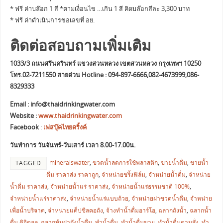
* ฟรี ค่าบล๊อก 1 สี *ตามเงื่อนไข …เกิน 1 สี คิดบล๊อกสีละ 3,300 บาท
* ฟรี ค่าดำเนินการขอเลขที่ อย.
ติดต่อสอบถามเพิ่มเติม
1033/3 ถนนศรีนครินทร์ แขวงสวนหลวง เขตสวนหลวง กรุงเทพฯ 10250
โทร.02-7211550 สายด่วน Hotline : 094-897-6666,082-4673999,086-
8329333
Email :
info@thaidrinkingwater.com
Website :
www.thaidrinkingwater.com
Facebook
:
เฟสบุ๊คไทยดริ้งค์
วันทำการ วันจันทร์-วันเสาร์ เวลา 8.00-17.00น.
mineralswater
,
ขวดน้ำลดการใช้พลาสติก
,
ขายน้ำดื่ม
,
ขายน้ำ
TAGGED
ดื่ม ราคาส่ง ราคาถูก
,
จำหน่ายชริ้งฟิล์ม
,
จำหน่ายน้ำดื่ม
,
จำหน่าย
น้ำดื่ม ราคาส่ง
,
จำหน่ายน้ำแร่ ราคาส่ง
,
จำหน่ายน้ำแร่ธรรมชาติ 100%
,
จำหน่ายน้ำแร่ราคาส่ง
,
จำหน่ายน้ำแร่แบบถ้วย
,
จำหน่ายฝาขวดน้ำดื่ม
,
จำหน่าย
เพื่อน้ำบริจาค
,
จำหน่ายแค็ปซีลคอถัง
,
จ้างทำน้ำดื่มอาร์โอ
,
ฉลากถังน้ำ
,
ฉลากน้ำ
ดื่ม ดิจิตอล
,
ฉลากหุ้มฝาถังน้ำดื่ม
,
ทำน้ำดื่ม
,
ทำน้ำดื่มขาย
,
ทำน้ำดื่มตามสั่ง
,
ทำ