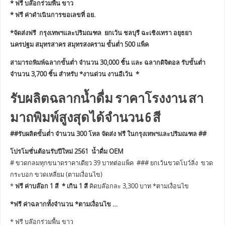
* ฟรี บล๊อกร่วมพื้น ขาว
* ฟรี ค่าดำเนินการขอเลขที่ อย.
*จัดส่งฟรี กรุงเทพฯและปริมณฑล ยกเว้น ชลบุรี ฉะเชิงเทรา อยุธยา
นครปฐม สมุทรสาคร สมุทรสงคราม ขั้นต่ำ 500 แพ็ค
สามารถพิมพ์ฉลากขั้นต่ำ จำนวน 30,000 ชิ้น และ ฉลากดิจิตอล รับขั้นต่ำ
จำนวน 3,700 ชิ้น สำหรับ *งานด่วน งานอีเว้น *
รับผลิตฉลากน้ำดื่ม ราคาโรงงาน สา
มาถพิมพ์สูงสุดได้จำนวน 6 สี
##รับผลิตขั้นต่ำ จำนวน 300 โหล จัดส่ง ฟรี ในกรุงเทพฯและปริมณฑล ##
โปรโมชั่นต้อนรับปีใหม่ 2561 น้ำดื่ม OEM
# ขวดกลมทุกขนาดราคาเดียว 39 บาทต่อแพ็ค ### ยกเว้นขวดโบว์ลิ่ง ขวด
กระบอก ขวดเหลี่ยม (ตามเงื่อนไข)
*
ฟรี ค่าบล๊อก 1 สี * เกิน 1 สี
คิดบล๊อกละ 3,300 บาท *ตามเงื่อนไข
*ฟรี ค่าฉลากทั้งจำนวน *ตามเงื่อนไข …
* ฟรี บล๊อกร่วมพื้น ขาว