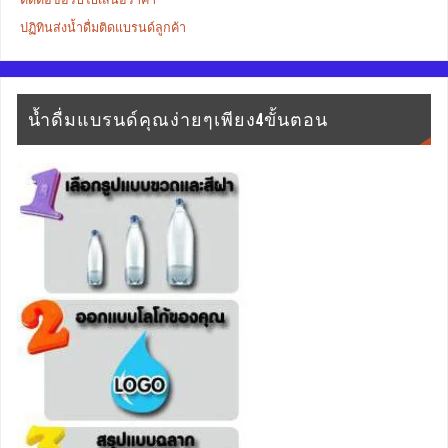
ปฏิทินส่งน้ำดื่มติดแบรนด์ลูกค้า
น้ำดื่มแบรนด์คุณง่ายๆเพียง4ขั้นตอน