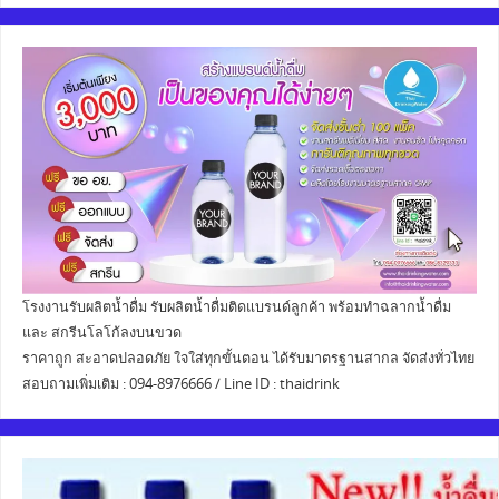
โรงงานรับผลิตน้ำดื่ม รับผลิตน้ำดื่มติดแบรนด์ลูกค้า พร้อมทำฉลากน้ำดื่ม
และ สกรีนโลโก้ลงบนขวด
ราคาถูก สะอาดปลอดภัย ใจใส่ทุกขั้นตอน ได้รับมาตรฐานสากล จัดส่งทั่วไทย
สอบถามเพิ่มเติม : 094-8976666 / Line ID : thaidrink