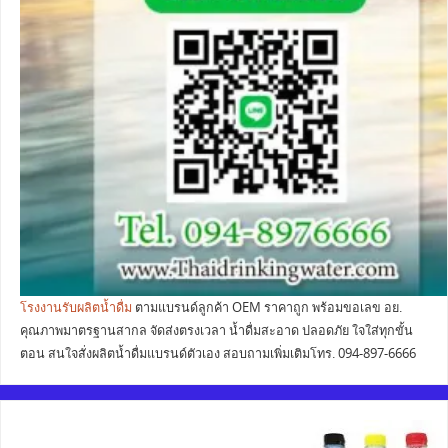
โรงงานรับผลิตน้ำดื่ม
ตามแบรนด์ลูกค้า OEM ราคาถูก พร้อมขอเลข อย.
คุณภาพมาตรฐานสากล จัดส่งตรงเวลา น้ำดื่มสะอาด ปลอดภัย ใจใส่ทุกขั้น
ตอน สนใจสั่งผลิตน้ำดื่มแบรนด์ตัวเอง สอบถามเพิ่มเติมโทร. 094-897-6666