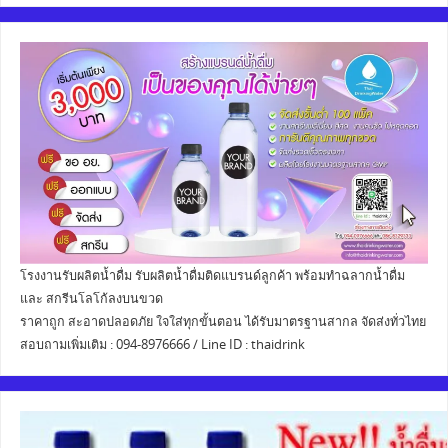
โรงงานรับผลิตน้ำดื่ม รับผลิตน้ำดื่มติดแบรนด์ลูกค้า พร้อมทำฉลากน้ำดื่ม
และ สกรีนโลโก้ลงบนขวด
ราคาถูก สะอาดปลอดภัย ใจใส่ทุกขั้นตอน ได้รับมาตรฐานสากล จัดส่งทั่วไทย
สอบถามเพิ่มเติม : 094-8976666 / Line ID : thaidrink