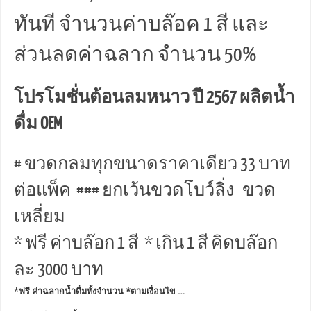
ทันที จำนวนค่าบล๊อค 1 สี และ
ส่วนลดค่าฉลาก จำนวน 50%
โปรโมชั่นต้อนลมหนาว ปี 2567 ผลิตน้ำ
ดื่ม OEM
# ขวดกลมทุกขนาดราคาเดียว 33 บาท
ต่อแพ็ค ### ยกเว้นขวดโบว์ลิ่ง ขวด
เหลี่ยม
* ฟรี ค่าบล๊อก 1 สี * เกิน 1 สี คิดบล๊อก
ละ 3000 บาท
*
ฟรี ค่าฉลากน้ำดื่มทั้งจำนวน *ตามเงื่อนไข …