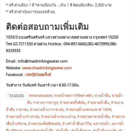
* ฟรี ค่าบล๊อก 1 สี *ตามเงื่อนไข …เกิน 1 สี คิดบล๊อกสีละ 3,300 บาท
* ฟรี ค่าดำเนินการขอเลขที่ อย.
ติดต่อสอบถามเพิ่มเติม
1033/3 ถนนศรีนครินทร์ แขวงสวนหลวง เขตสวนหลวง กรุงเทพฯ 10250
โทร.02-7211550 สายด่วน Hotline : 094-897-6666,082-4673999,086-
8329333
Email :
info@thaidrinkingwater.com
Website :
www.thaidrinkingwater.com
Facebook
:
เฟสบุ๊คไทยดริ้งค์
วันทำการ วันจันทร์-วันเสาร์ เวลา 8.00-17.00น.
mineralswater
,
ขวดน้ำลดการใช้พลาสติก
,
ขายน้ำดื่ม
,
ขายน้ำ
TAGGED
ดื่ม ราคาส่ง ราคาถูก
,
จำหน่ายชริ้งฟิล์ม
,
จำหน่ายน้ำดื่ม
,
จำหน่าย
น้ำดื่ม ราคาส่ง
,
จำหน่ายน้ำแร่ ราคาส่ง
,
จำหน่ายน้ำแร่ธรรมชาติ 100%
,
จำหน่ายน้ำแร่ราคาส่ง
,
จำหน่ายน้ำแร่แบบถ้วย
,
จำหน่ายฝาขวดน้ำดื่ม
,
จำหน่าย
เพื่อน้ำบริจาค
,
จำหน่ายแค็ปซีลคอถัง
,
จ้างทำน้ำดื่มอาร์โอ
,
ฉลากถังน้ำ
,
ฉลากน้ำ
ดื่ม ดิจิตอล
,
ฉลากหุ้มฝาถังน้ำดื่ม
,
ทำน้ำดื่ม
,
ทำน้ำดื่มขาย
,
ทำน้ำดื่มตามสั่ง
,
ทำ