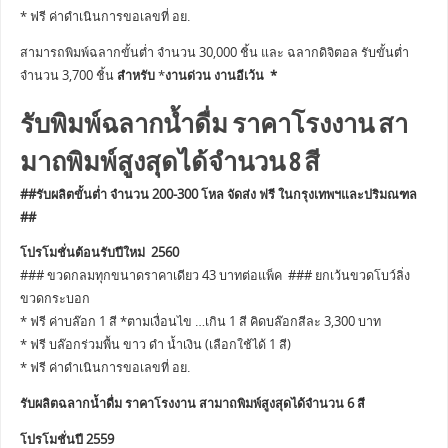
* ฟรี ค่าดำเนินการขอเลขที่ อย.
สามารถพิมพ์ฉลากขั้นต่ำ จำนวน 30,000 ชิ้น และ ฉลากดิจิตอล รับขั้นต่ำ
จำนวน 3,700 ชิ้น
สำหรับ
*
งานด่วน งานอีเว้น *
รับพิมพ์ฉลากน้ำดื่ม ราคาโรงงาน สา
มาถพิมพ์สูงสุดได้จำนวน 8 สี
##รับผลิตขั้นต่ำ จำนวน 200-300 โหล จัดส่ง ฟรี ในกรุงเทพฯและปริมณฑล
##
โปรโมชั่นต้อนรับปีใหม่ 2560
### ขวดกลมทุกขนาดราคาเดียว 43 บาทต่อแพ็ค ### ยกเว้นขวดโบว์ลิ่ง
ขวดกระบอก
* ฟรี ค่าบล๊อก 1 สี *ตามเงื่อนไข …เกิน 1 สี คิดบล๊อกสีละ 3,300 บาท
* ฟรี บล๊อกร่วมพื้น ขาว ดำ น้ำเงิน (เลือกใช้ได้ 1 สี)
* ฟรี ค่าดำเนินการขอเลขที่ อย.
รับผลิตฉลากน้ำดื่ม ราคาโรงงาน สามาถพิมพ์สูงสุดได้จำนวน 6 สี
โปรโมชั่นปี 2559