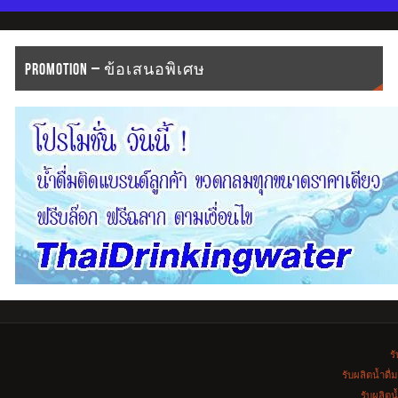
PROMOTION – ข้อเสนอพิเศษ
รั
รับผลิตน้ำดื
รับผลิตน