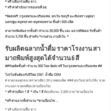
* ฟรี บล๊อกร่วมพื้น ขาว
* ฟรี ค่าดำเนินการขอเลขที่ อย.
*จัดส่งฟรี กรุงเทพฯและปริมณฑล ยกเว้น ชลบุรี ฉะเชิงเทรา อยุธยา
นครปฐม สมุทรสาคร สมุทรสงคราม ขั้นต่ำ 500 แพ็ค
สามารถพิมพ์ฉลากขั้นต่ำ จำนวน 30,000 ชิ้น และ ฉลากดิจิตอล รับขั้นต่ำ
จำนวน 3,700 ชิ้น สำหรับ *งานด่วน งานอีเว้น *
รับผลิตฉลากน้ำดื่ม ราคาโรงงาน สา
มาถพิมพ์สูงสุดได้จำนวน 6 สี
##รับผลิตขั้นต่ำ จำนวน 300 โหล จัดส่ง ฟรี ในกรุงเทพฯและปริมณฑล ##
โปรโมชั่นต้อนรับปีใหม่ 2561 น้ำดื่ม OEM
# ขวดกลมทุกขนาดราคาเดียว 39 บาทต่อแพ็ค ### ยกเว้นขวดโบว์ลิ่ง ขวด
กระบอก ขวดเหลี่ยม (ตามเงื่อนไข)
*
ฟรี ค่าบล๊อก 1 สี * เกิน 1 สี
คิดบล๊อกละ 3,300 บาท *ตามเงื่อนไข
*ฟรี ค่าฉลากทั้งจำนวน *ตามเงื่อนไข …
* ฟรี บล๊อกร่วมพื้น ขาว