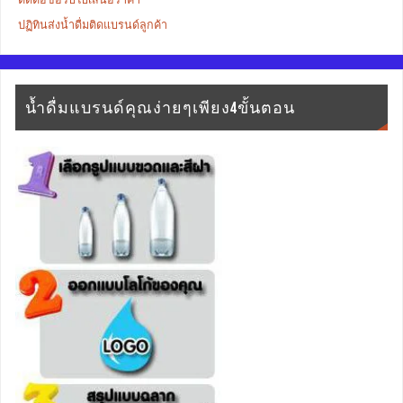
ปฏิทินส่งน้ำดื่มติดแบรนด์ลูกค้า
น้ำดื่มแบรนด์คุณง่ายๆเพียง4ขั้นตอน