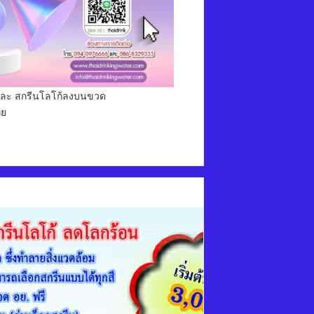
่ม และ สกรีนโลโก้ลงบนขวด
ทย