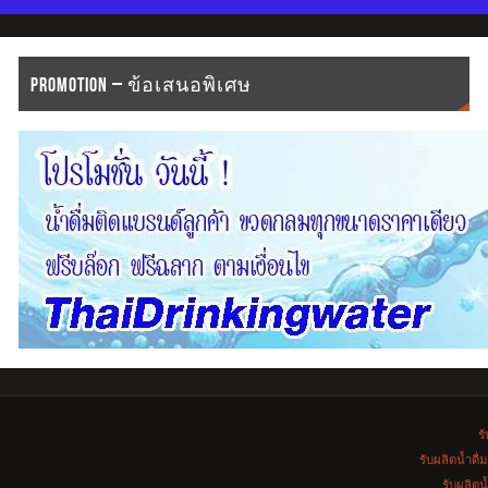
PROMOTION – ข้อเสนอพิเศษ
รั
รับผลิตน้ำดื
รับผลิตน