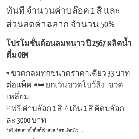
ทันที จำนวนค่าบล๊อค 1 สี และ
ส่วนลดค่าฉลาก จำนวน 50%
โปรโมชั่นต้อนลมหนาว ปี 2567 ผลิตน้ำ
ดื่ม OEM
# ขวดกลมทุกขนาดราคาเดียว 33 บาท
ต่อแพ็ค ### ยกเว้นขวดโบว์ลิ่ง ขวด
เหลี่ยม
* ฟรี ค่าบล๊อก 1 สี * เกิน 1 สี คิดบล๊อก
ละ 3000 บาท
*
ฟรี ค่าฉลากน้ำดื่มทั้งจำนวน *ตามเงื่อนไข …