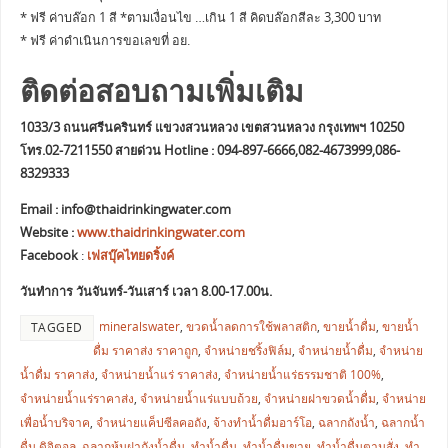
* ฟรี ค่าบล๊อก 1 สี *ตามเงื่อนไข …เกิน 1 สี คิดบล๊อกสีละ 3,300 บาท
* ฟรี ค่าดำเนินการขอเลขที่ อย.
ติดต่อสอบถามเพิ่มเติม
1033/3 ถนนศรีนครินทร์ แขวงสวนหลวง เขตสวนหลวง กรุงเทพฯ 10250
โทร.02-7211550 สายด่วน Hotline : 094-897-6666,082-4673999,086-
8329333
Email :
info@thaidrinkingwater.com
Website :
www.thaidrinkingwater.com
Facebook
:
เฟสบุ๊คไทยดริ้งค์
วันทำการ วันจันทร์-วันเสาร์ เวลา 8.00-17.00น.
mineralswater
,
ขวดน้ำลดการใช้พลาสติก
,
ขายน้ำดื่ม
,
ขายน้ำ
TAGGED
ดื่ม ราคาส่ง ราคาถูก
,
จำหน่ายชริ้งฟิล์ม
,
จำหน่ายน้ำดื่ม
,
จำหน่าย
น้ำดื่ม ราคาส่ง
,
จำหน่ายน้ำแร่ ราคาส่ง
,
จำหน่ายน้ำแร่ธรรมชาติ 100%
,
จำหน่ายน้ำแร่ราคาส่ง
,
จำหน่ายน้ำแร่แบบถ้วย
,
จำหน่ายฝาขวดน้ำดื่ม
,
จำหน่าย
เพื่อน้ำบริจาค
,
จำหน่ายแค็ปซีลคอถัง
,
จ้างทำน้ำดื่มอาร์โอ
,
ฉลากถังน้ำ
,
ฉลากน้ำ
ดื่ม ดิจิตอล
,
ฉลากหุ้มฝาถังน้ำดื่ม
,
ทำน้ำดื่ม
,
ทำน้ำดื่มขาย
,
ทำน้ำดื่มตามสั่ง
,
ทำ