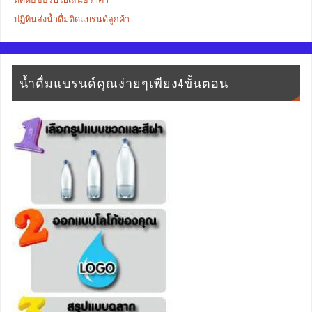
ปฏิทินส่งน้ำดื่มติดแบรนด์ลูกค้า
น้ำดื่มแบรนด์คุณง่ายๆเพียง4ขั้นตอน