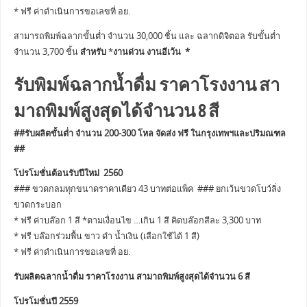
* ฟรี ค่าดำเนินการขอเลขที่ อย.
สามารถพิมพ์ฉลากขั้นต่ำ จำนวน 30,000 ชิ้น และ ฉลากดิจิตอล รับขั้นต่ำ
จำนวน 3,700 ชิ้น
สำหรับ
*
งานด่วน งานอีเว้น *
รับพิมพ์ฉลากน้ำดื่ม ราคาโรงงาน สา
มาถพิมพ์สูงสุดได้จำนวน 8 สี
##รับผลิตขั้นต่ำ จำนวน 200-300 โหล จัดส่ง ฟรี ในกรุงเทพฯและปริมณฑล
##
โปรโมชั่นต้อนรับปีใหม่ 2560
### ขวดกลมทุกขนาดราคาเดียว 43 บาทต่อแพ็ค ### ยกเว้นขวดโบว์ลิ่ง
ขวดกระบอก
* ฟรี ค่าบล๊อก 1 สี *ตามเงื่อนไข …เกิน 1 สี คิดบล๊อกสีละ 3,300 บาท
* ฟรี บล๊อกร่วมพื้น ขาว ดำ น้ำเงิน (เลือกใช้ได้ 1 สี)
* ฟรี ค่าดำเนินการขอเลขที่ อย.
รับผลิตฉลากน้ำดื่ม ราคาโรงงาน สามาถพิมพ์สูงสุดได้จำนวน 6 สี
โปรโมชั่นปี 2559