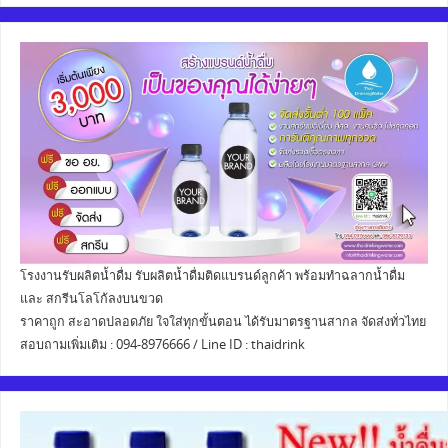
โรงงานรับผลิตน้ำดื่ม รับผลิตน้ำดื่มติดแบรนด์ลูกค้า พร้อมทำฉลากน้ำดื่ม
และ สกรีนโลโก้ลงบนขวด
ราคาถูก สะอาดปลอดภัย ใจใส่ทุกขั้นตอน ได้รับมาตรฐานสากล จัดส่งทั่วไทย
สอบถามเพิ่มเติม : 094-8976666 / Line ID : thaidrink