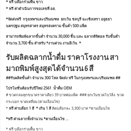
* ฟรี บล๊อกร่วมพื้น ขาว
* ฟรี ค่าดำเนินการขอเลขที่ อย.
*จัดส่งฟรี กรุงเทพฯและปริมณฑล ยกเว้น ชลบุรี ฉะเชิงเทรา อยุธยา
นครปฐม สมุทรสาคร สมุทรสงคราม ขั้นต่ำ 500 แพ็ค
สามารถพิมพ์ฉลากขั้นต่ำ จำนวน 30,000 ชิ้น และ ฉลากดิจิตอล รับขั้นต่ำ
จำนวน 3,700 ชิ้น สำหรับ *งานด่วน งานอีเว้น *
รับผลิตฉลากน้ำดื่ม ราคาโรงงาน สา
มาถพิมพ์สูงสุดได้จำนวน 6 สี
##รับผลิตขั้นต่ำ จำนวน 300 โหล จัดส่ง ฟรี ในกรุงเทพฯและปริมณฑล ##
โปรโมชั่นต้อนรับปีใหม่ 2561 น้ำดื่ม OEM
# ขวดกลมทุกขนาดราคาเดียว 39 บาทต่อแพ็ค ### ยกเว้นขวดโบว์ลิ่ง ขวด
กระบอก ขวดเหลี่ยม (ตามเงื่อนไข)
*
ฟรี ค่าบล๊อก 1 สี * เกิน 1 สี
คิดบล๊อกละ 3,300 บาท *ตามเงื่อนไข
*ฟรี ค่าฉลากทั้งจำนวน *ตามเงื่อนไข …
* ฟรี บล๊อกร่วมพื้น ขาว