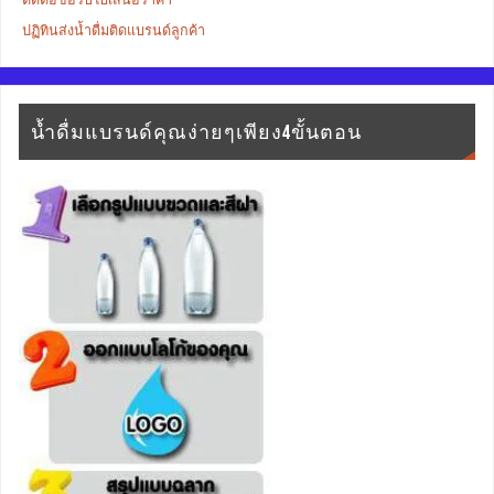
ปฏิทินส่งน้ำดื่มติดแบรนด์ลูกค้า
น้ำดื่มแบรนด์คุณง่ายๆเพียง4ขั้นตอน