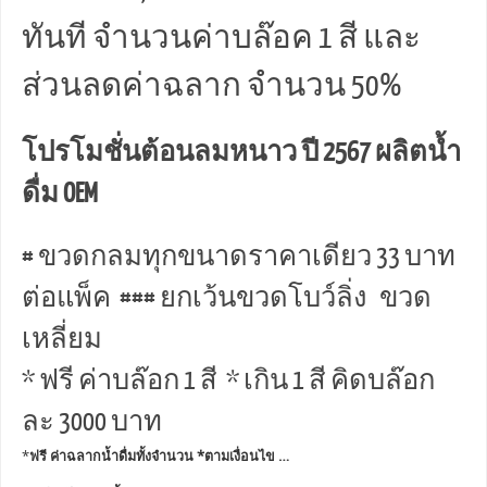
ทันที จำนวนค่าบล๊อค 1 สี และ
ส่วนลดค่าฉลาก จำนวน 50%
โปรโมชั่นต้อนลมหนาว ปี 2567 ผลิตน้ำ
ดื่ม OEM
# ขวดกลมทุกขนาดราคาเดียว 33 บาท
ต่อแพ็ค ### ยกเว้นขวดโบว์ลิ่ง ขวด
เหลี่ยม
* ฟรี ค่าบล๊อก 1 สี * เกิน 1 สี คิดบล๊อก
ละ 3000 บาท
*
ฟรี ค่าฉลากน้ำดื่มทั้งจำนวน *ตามเงื่อนไข …