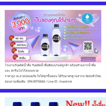
โรงงานรับผลิตน้ำดื่ม รับผลิตน้ำดื่มติดแบรนด์ลูกค้า พร้อมทำฉลากน้ำดื่ม
และ สกรีนโลโก้ลงบนขวด
ราคาถูก สะอาดปลอดภัย ใจใส่ทุกขั้นตอน ได้รับมาตรฐานสากล จัดส่งทั่วไทย
สอบถามเพิ่มเติม : 094-8976666 / Line ID : thaidrink