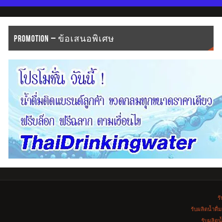
PROMOTION – ข้อเสนอพิเศษ
รั
รับผลิตน้ำดื
รับผลิตน