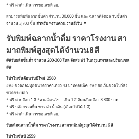
* ฟรี ค่าดำเนินการขอเลขที่ อย.
สามารถพิมพ์ฉลากขั้นต่ำ จำนวน 30,000 ชิ้น และ ฉลากดิจิตอล รับขั้นต่ำ
จำนวน 3,700 ชิ้น
สำหรับ
*
งานด่วน งานอีเว้น *
รับพิมพ์ฉลากน้ำดื่ม ราคาโรงงาน สา
มาถพิมพ์สูงสุดได้จำนวน 8 สี
##รับผลิตขั้นต่ำ จำนวน 200-300 โหล จัดส่ง ฟรี ในกรุงเทพฯและปริมณฑล
##
โปรโมชั่นต้อนรับปีใหม่ 2560
### ขวดกลมทุกขนาดราคาเดียว 43 บาทต่อแพ็ค ### ยกเว้นขวดโบว์ลิ่ง
ขวดกระบอก
* ฟรี ค่าบล๊อก 1 สี *ตามเงื่อนไข …เกิน 1 สี คิดบล๊อกสีละ 3,300 บาท
* ฟรี บล๊อกร่วมพื้น ขาว ดำ น้ำเงิน (เลือกใช้ได้ 1 สี)
* ฟรี ค่าดำเนินการขอเลขที่ อย.
รับผลิตฉลากน้ำดื่ม ราคาโรงงาน สามาถพิมพ์สูงสุดได้จำนวน 6 สี
โปรโมชั่นปี 2559