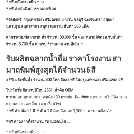
* ฟรี บล๊อกร่วมพื้น ขาว
* ฟรี ค่าดำเนินการขอเลขที่ อย.
*จัดส่งฟรี กรุงเทพฯและปริมณฑล ยกเว้น ชลบุรี ฉะเชิงเทรา อยุธยา
นครปฐม สมุทรสาคร สมุทรสงคราม ขั้นต่ำ 500 แพ็ค
สามารถพิมพ์ฉลากขั้นต่ำ จำนวน 30,000 ชิ้น และ ฉลากดิจิตอล รับขั้นต่ำ
จำนวน 3,700 ชิ้น สำหรับ *งานด่วน งานอีเว้น *
รับผลิตฉลากน้ำดื่ม ราคาโรงงาน สา
มาถพิมพ์สูงสุดได้จำนวน 6 สี
##รับผลิตขั้นต่ำ จำนวน 300 โหล จัดส่ง ฟรี ในกรุงเทพฯและปริมณฑล ##
โปรโมชั่นต้อนรับปีใหม่ 2561 น้ำดื่ม OEM
# ขวดกลมทุกขนาดราคาเดียว 39 บาทต่อแพ็ค ### ยกเว้นขวดโบว์ลิ่ง ขวด
กระบอก ขวดเหลี่ยม (ตามเงื่อนไข)
*
ฟรี ค่าบล๊อก 1 สี * เกิน 1 สี
คิดบล๊อกละ 3,300 บาท *ตามเงื่อนไข
*ฟรี ค่าฉลากทั้งจำนวน *ตามเงื่อนไข …
* ฟรี บล๊อกร่วมพื้น ขาว