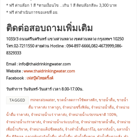
* ฟรี ค่าบล๊อก 1 สี *ตามเงื่อนไข …เกิน 1 สี คิดบล๊อกสีละ 3,300 บาท
* ฟรี ค่าดำเนินการขอเลขที่ อย.
ติดต่อสอบถามเพิ่มเติม
1033/3 ถนนศรีนครินทร์ แขวงสวนหลวง เขตสวนหลวง กรุงเทพฯ 10250
โทร.02-7211550 สายด่วน Hotline : 094-897-6666,082-4673999,086-
8329333
Email :
info@thaidrinkingwater.com
Website :
www.thaidrinkingwater.com
Facebook
:
เฟสบุ๊คไทยดริ้งค์
วันทำการ วันจันทร์-วันเสาร์ เวลา 8.00-17.00น.
mineralswater
,
ขวดน้ำลดการใช้พลาสติก
,
ขายน้ำดื่ม
,
ขายน้ำ
TAGGED
ดื่ม ราคาส่ง ราคาถูก
,
จำหน่ายชริ้งฟิล์ม
,
จำหน่ายน้ำดื่ม
,
จำหน่าย
น้ำดื่ม ราคาส่ง
,
จำหน่ายน้ำแร่ ราคาส่ง
,
จำหน่ายน้ำแร่ธรรมชาติ 100%
,
จำหน่ายน้ำแร่ราคาส่ง
,
จำหน่ายน้ำแร่แบบถ้วย
,
จำหน่ายฝาขวดน้ำดื่ม
,
จำหน่าย
เพื่อน้ำบริจาค
,
จำหน่ายแค็ปซีลคอถัง
,
จ้างทำน้ำดื่มอาร์โอ
,
ฉลากถังน้ำ
,
ฉลากน้ำ
ดื่ม ดิจิตอล
,
ฉลากหุ้มฝาถังน้ำดื่ม
,
ทำน้ำดื่ม
,
ทำน้ำดื่มขาย
,
ทำน้ำดื่มตามสั่ง
,
ทำ