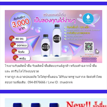
โรงงานรับผลิตน้ำดื่ม รับผลิตน้ำดื่มติดแบรนด์ลูกค้า พร้อมทำฉลากน้ำดื่ม
และ สกรีนโลโก้ลงบนขวด
ราคาถูก สะอาดปลอดภัย ใจใส่ทุกขั้นตอน ได้รับมาตรฐานสากล จัดส่งทั่วไทย
สอบถามเพิ่มเติม : 094-8976666 / Line ID : thaidrink