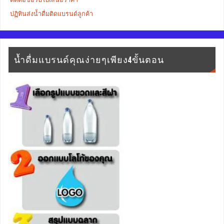
ปฏิทินส่งน้ำดื่มติดแบรนด์ลูกค้า
น้ำดื่มแบรนด์คุณง่ายๆเพียง4ขั้นตอน