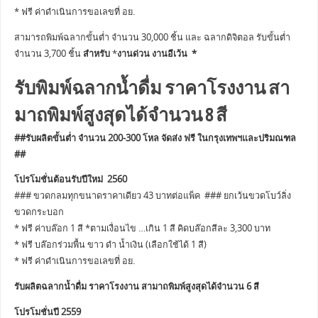
* ฟรี ค่าดำเนินการขอเลขที่ อย.
สามารถพิมพ์ฉลากขั้นต่ำ จำนวน 30,000 ชิ้น และ ฉลากดิจิตอล รับขั้นต่ำ
จำนวน 3,700 ชิ้น
สำหรับ
*
งานด่วน งานอีเว้น *
รับพิมพ์ฉลากน้ำดื่ม ราคาโรงงาน สา
มาถพิมพ์สูงสุดได้จำนวน 8 สี
##รับผลิตขั้นต่ำ จำนวน 200-300 โหล จัดส่ง ฟรี ในกรุงเทพฯและปริมณฑล
##
โปรโมชั่นต้อนรับปีใหม่ 2560
### ขวดกลมทุกขนาดราคาเดียว 43 บาทต่อแพ็ค ### ยกเว้นขวดโบว์ลิ่ง
ขวดกระบอก
* ฟรี ค่าบล๊อก 1 สี *ตามเงื่อนไข …เกิน 1 สี คิดบล๊อกสีละ 3,300 บาท
* ฟรี บล๊อกร่วมพื้น ขาว ดำ น้ำเงิน (เลือกใช้ได้ 1 สี)
* ฟรี ค่าดำเนินการขอเลขที่ อย.
รับผลิตฉลากน้ำดื่ม ราคาโรงงาน สามาถพิมพ์สูงสุดได้จำนวน 6 สี
โปรโมชั่นปี 2559