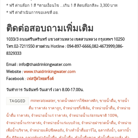
* ฟรี ค่าบล๊อก 1 สี *ตามเงื่อนไข …เกิน 1 สี คิดบล๊อกสีละ 3,300 บาท
* ฟรี ค่าดำเนินการขอเลขที่ อย.
ติดต่อสอบถามเพิ่มเติม
1033/3 ถนนศรีนครินทร์ แขวงสวนหลวง เขตสวนหลวง กรุงเทพฯ 10250
โทร.02-7211550 สายด่วน Hotline : 094-897-6666,082-4673999,086-
8329333
Email :
info@thaidrinkingwater.com
Website :
www.thaidrinkingwater.com
Facebook
:
เฟสบุ๊คไทยดริ้งค์
วันทำการ วันจันทร์-วันเสาร์ เวลา 8.00-17.00น.
mineralswater
,
ขวดน้ำลดการใช้พลาสติก
,
ขายน้ำดื่ม
,
ขายน้ำ
TAGGED
ดื่ม ราคาส่ง ราคาถูก
,
จำหน่ายชริ้งฟิล์ม
,
จำหน่ายน้ำดื่ม
,
จำหน่าย
น้ำดื่ม ราคาส่ง
,
จำหน่ายน้ำแร่ ราคาส่ง
,
จำหน่ายน้ำแร่ธรรมชาติ 100%
,
จำหน่ายน้ำแร่ราคาส่ง
,
จำหน่ายน้ำแร่แบบถ้วย
,
จำหน่ายฝาขวดน้ำดื่ม
,
จำหน่าย
เพื่อน้ำบริจาค
,
จำหน่ายแค็ปซีลคอถัง
,
จ้างทำน้ำดื่มอาร์โอ
,
ฉลากถังน้ำ
,
ฉลากน้ำ
ดื่ม ดิจิตอล
,
ฉลากหุ้มฝาถังน้ำดื่ม
,
ทำน้ำดื่ม
,
ทำน้ำดื่มขาย
,
ทำน้ำดื่มตามสั่ง
,
ทำ