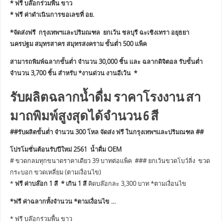
* ฟรี บล๊อกร่วมพื้น ขาว
* ฟรี ค่าดำเนินการขอเลขที่ อย.
*จัดส่งฟรี กรุงเทพฯและปริมณฑล ยกเว้น ชลบุรี ฉะเชิงเทรา อยุธยา
นครปฐม สมุทรสาคร สมุทรสงคราม ขั้นต่ำ 500 แพ็ค
สามารถพิมพ์ฉลากขั้นต่ำ จำนวน 30,000 ชิ้น และ ฉลากดิจิตอล รับขั้นต่ำ
จำนวน 3,700 ชิ้น สำหรับ *งานด่วน งานอีเว้น *
รับผลิตฉลากน้ำดื่ม ราคาโรงงาน สา
มาถพิมพ์สูงสุดได้จำนวน 6 สี
##รับผลิตขั้นต่ำ จำนวน 300 โหล จัดส่ง ฟรี ในกรุงเทพฯและปริมณฑล ##
โปรโมชั่นต้อนรับปีใหม่ 2561 น้ำดื่ม OEM
# ขวดกลมทุกขนาดราคาเดียว 39 บาทต่อแพ็ค ### ยกเว้นขวดโบว์ลิ่ง ขวด
กระบอก ขวดเหลี่ยม (ตามเงื่อนไข)
*
ฟรี ค่าบล๊อก 1 สี * เกิน 1 สี
คิดบล๊อกละ 3,300 บาท *ตามเงื่อนไข
*ฟรี ค่าฉลากทั้งจำนวน *ตามเงื่อนไข …
* ฟรี บล๊อกร่วมพื้น ขาว