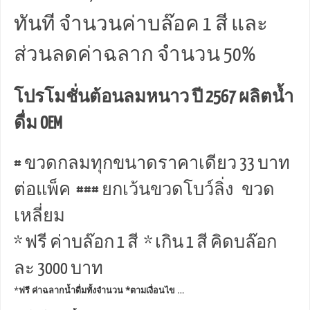
ทันที จำนวนค่าบล๊อค 1 สี และ
ส่วนลดค่าฉลาก จำนวน 50%
โปรโมชั่นต้อนลมหนาว ปี 2567 ผลิตน้ำ
ดื่ม OEM
# ขวดกลมทุกขนาดราคาเดียว 33 บาท
ต่อแพ็ค ### ยกเว้นขวดโบว์ลิ่ง ขวด
เหลี่ยม
* ฟรี ค่าบล๊อก 1 สี * เกิน 1 สี คิดบล๊อก
ละ 3000 บาท
*
ฟรี ค่าฉลากน้ำดื่มทั้งจำนวน *ตามเงื่อนไข …