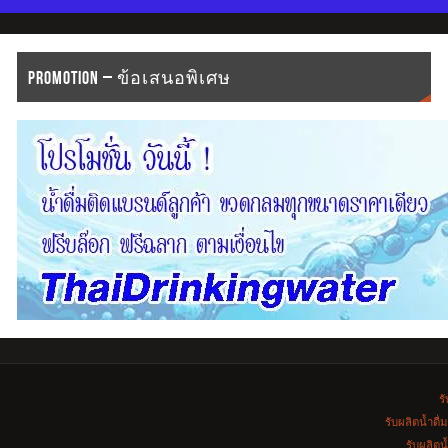
PROMOTION – ข้อเสนอพิเศษ
รั
รับผลิตน้ำดื
รับผลิตน