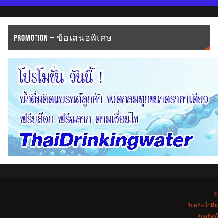
PROMOTION – ข้อเสนอพิเศษ
รั
รับผลิตน้ำดื
รับผลิตน