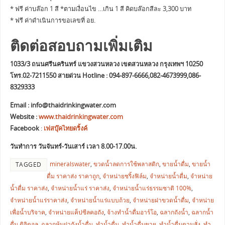
* ฟรี ค่าบล๊อก 1 สี *ตามเงื่อนไข …เกิน 1 สี คิดบล๊อกสีละ 3,300 บาท
* ฟรี ค่าดำเนินการขอเลขที่ อย.
ติดต่อสอบถามเพิ่มเติม
1033/3 ถนนศรีนครินทร์ แขวงสวนหลวง เขตสวนหลวง กรุงเทพฯ 10250
โทร.02-7211550 สายด่วน Hotline : 094-897-6666,082-4673999,086-
8329333
Email :
info@thaidrinkingwater.com
Website :
www.thaidrinkingwater.com
Facebook
:
เฟสบุ๊คไทยดริ้งค์
วันทำการ วันจันทร์-วันเสาร์ เวลา 8.00-17.00น.
mineralswater
,
ขวดน้ำลดการใช้พลาสติก
,
ขายน้ำดื่ม
,
ขายน้ำ
TAGGED
ดื่ม ราคาส่ง ราคาถูก
,
จำหน่ายชริ้งฟิล์ม
,
จำหน่ายน้ำดื่ม
,
จำหน่าย
น้ำดื่ม ราคาส่ง
,
จำหน่ายน้ำแร่ ราคาส่ง
,
จำหน่ายน้ำแร่ธรรมชาติ 100%
,
จำหน่ายน้ำแร่ราคาส่ง
,
จำหน่ายน้ำแร่แบบถ้วย
,
จำหน่ายฝาขวดน้ำดื่ม
,
จำหน่าย
เพื่อน้ำบริจาค
,
จำหน่ายแค็ปซีลคอถัง
,
จ้างทำน้ำดื่มอาร์โอ
,
ฉลากถังน้ำ
,
ฉลากน้ำ
ดื่ม ดิจิตอล
,
ฉลากหุ้มฝาถังน้ำดื่ม
,
ทำน้ำดื่ม
,
ทำน้ำดื่มขาย
,
ทำน้ำดื่มตามสั่ง
,
ทำ