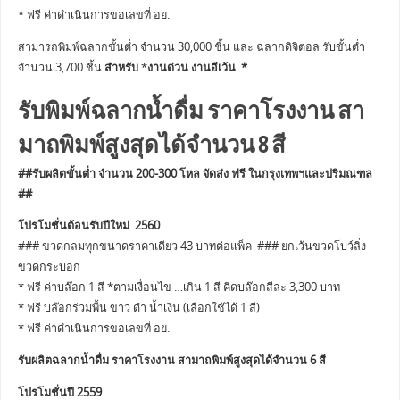
* ฟรี ค่าดำเนินการขอเลขที่ อย.
สามารถพิมพ์ฉลากขั้นต่ำ จำนวน 30,000 ชิ้น และ ฉลากดิจิตอล รับขั้นต่ำ
จำนวน 3,700 ชิ้น
สำหรับ
*
งานด่วน งานอีเว้น *
รับพิมพ์ฉลากน้ำดื่ม ราคาโรงงาน สา
มาถพิมพ์สูงสุดได้จำนวน 8 สี
##รับผลิตขั้นต่ำ จำนวน 200-300 โหล จัดส่ง ฟรี ในกรุงเทพฯและปริมณฑล
##
โปรโมชั่นต้อนรับปีใหม่ 2560
### ขวดกลมทุกขนาดราคาเดียว 43 บาทต่อแพ็ค ### ยกเว้นขวดโบว์ลิ่ง
ขวดกระบอก
* ฟรี ค่าบล๊อก 1 สี *ตามเงื่อนไข …เกิน 1 สี คิดบล๊อกสีละ 3,300 บาท
* ฟรี บล๊อกร่วมพื้น ขาว ดำ น้ำเงิน (เลือกใช้ได้ 1 สี)
* ฟรี ค่าดำเนินการขอเลขที่ อย.
รับผลิตฉลากน้ำดื่ม ราคาโรงงาน สามาถพิมพ์สูงสุดได้จำนวน 6 สี
โปรโมชั่นปี 2559