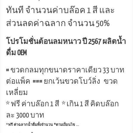
ทันที จำนวนค่าบล๊อค 1 สี และ
ส่วนลดค่าฉลาก จำนวน 50%
โปรโมชั่นต้อนลมหนาว ปี 2567 ผลิตน้ำ
ดื่ม OEM
# ขวดกลมทุกขนาดราคาเดียว 33 บาท
ต่อแพ็ค ### ยกเว้นขวดโบว์ลิ่ง ขวด
เหลี่ยม
* ฟรี ค่าบล๊อก 1 สี * เกิน 1 สี คิดบล๊อก
ละ 3000 บาท
*
ฟรี ค่าฉลากน้ำดื่มทั้งจำนวน *ตามเงื่อนไข …