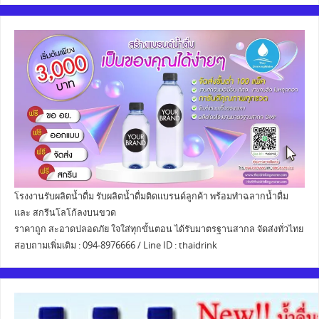
โรงงานรับผลิตน้ำดื่ม รับผลิตน้ำดื่มติดแบรนด์ลูกค้า พร้อมทำฉลากน้ำดื่ม
และ สกรีนโลโก้ลงบนขวด
ราคาถูก สะอาดปลอดภัย ใจใส่ทุกขั้นตอน ได้รับมาตรฐานสากล จัดส่งทั่วไทย
สอบถามเพิ่มเติม : 094-8976666 / Line ID : thaidrink