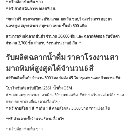
* ฟรี บล๊อกร่วมพื้น ขาว
* ฟรี ค่าดำเนินการขอเลขที่ อย.
*จัดส่งฟรี กรุงเทพฯและปริมณฑล ยกเว้น ชลบุรี ฉะเชิงเทรา อยุธยา
นครปฐม สมุทรสาคร สมุทรสงคราม ขั้นต่ำ 500 แพ็ค
สามารถพิมพ์ฉลากขั้นต่ำ จำนวน 30,000 ชิ้น และ ฉลากดิจิตอล รับขั้นต่ำ
จำนวน 3,700 ชิ้น สำหรับ *งานด่วน งานอีเว้น *
รับผลิตฉลากน้ำดื่ม ราคาโรงงาน สา
มาถพิมพ์สูงสุดได้จำนวน 6 สี
##รับผลิตขั้นต่ำ จำนวน 300 โหล จัดส่ง ฟรี ในกรุงเทพฯและปริมณฑล ##
โปรโมชั่นต้อนรับปีใหม่ 2561 น้ำดื่ม OEM
# ขวดกลมทุกขนาดราคาเดียว 39 บาทต่อแพ็ค ### ยกเว้นขวดโบว์ลิ่ง ขวด
กระบอก ขวดเหลี่ยม (ตามเงื่อนไข)
*
ฟรี ค่าบล๊อก 1 สี * เกิน 1 สี
คิดบล๊อกละ 3,300 บาท *ตามเงื่อนไข
*ฟรี ค่าฉลากทั้งจำนวน *ตามเงื่อนไข …
* ฟรี บล๊อกร่วมพื้น ขาว