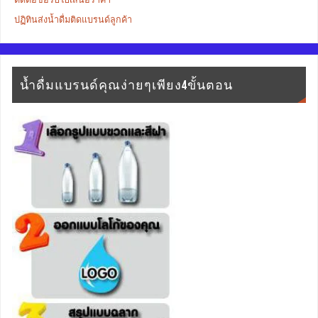
ปฏิทินส่งน้ำดื่มติดแบรนด์ลูกค้า
น้ำดื่มแบรนด์คุณง่ายๆเพียง4ขั้นตอน